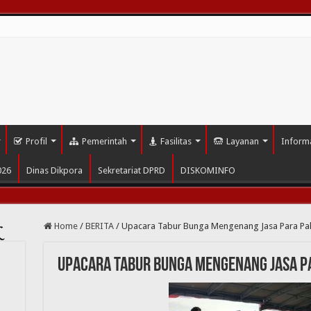
i
Profil
Pemerintah
Fasilitas
Layanan
Inform
026
Dinas Dikpora
Sekretariat DPRD
DISKOMINFO
Home
/
BERITA
/
Upacara Tabur Bunga Mengenang Jasa Para Pa
L
Upacara Tabur Bunga Mengenang Jasa 