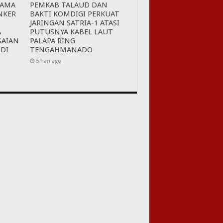
SAMA
PEMKAB TALAUD DAN
NKER
BAKTI KOMDIGI PERKUAT
JARINGAN SATRIA-1 ATASI
A
PUTUSNYA KABEL LAUT
SAIAN
PALAPA RING
 DI
TENGAHMANADO
5 hari ago