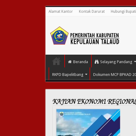
Alamat Kantor
Kontak Darurat
Hubungi Bupat
Beranda
Selayang Pandang
RKPD Bapelitbang
Dokumen MCP BPKAD 2
KAJIAN EKONOMI REGIONA