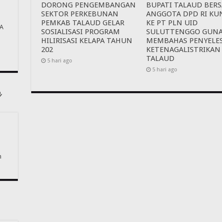
DORONG PENGEMBANGAN
BUPATI TALAUD BER
SEKTOR PERKEBUNAN
ANGGOTA DPD RI KU
PEMKAB TALAUD GELAR
KE PT PLN UID
A
SOSIALISASI PROGRAM
SULUTTENGGO GUN
HILIRISASI KELAPA TAHUN
MEMBAHAS PENYELE
202
KETENAGALISTRIKAN
TALAUD
5 hari ago
5 hari ago
n
n