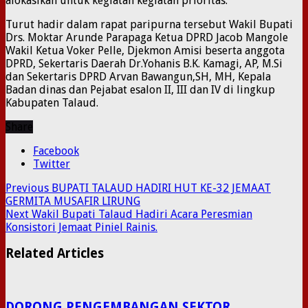
alokasikan untuk kegiatan kegiatan prioritas.
Turut hadir dalam rapat paripurna tersebut Wakil Bupati
Drs. Moktar Arunde Parapaga Ketua DPRD Jacob Mangole
Wakil Ketua Voker Pelle, Djekmon Amisi beserta anggota
DPRD, Sekertaris Daerah Dr.Yohanis B.K. Kamagi, AP, M.Si
dan Sekertaris DPRD Arvan Bawangun,SH, MH, Kepala
Badan dinas dan Pejabat esalon II, III dan IV di lingkup
Kabupaten Talaud.
Share
Facebook
Twitter
Previous
BUPATI TALAUD HADIRI HUT KE-32 JEMAAT
GERMITA MUSAFIR LIRUNG
Next
Wakil Bupati Talaud Hadiri Acara Peresmian
Konsistori Jemaat Piniel Rainis.
Related Articles
DORONG PENGEMBANGAN SEKTOR