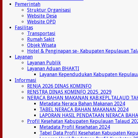
Pemerintah
Struktur Organisasi
Website Desa
Website OPD
Fasilitas
Transportasi
Rumah Sakit
Objek Wisata
Hotel & Penginapan se- Kabupaten Kepulauan Ta
Layanan
Layanan Publik
Layanan Aduan BHAKTI
Layanan Kependudukan Kabupaten Kepulau
Informasi
RENJA 2026 DINAS KOMINFO
RENSTRA DINAS KOMINFO 2025_2029
NERACA BAHAN MAKANAN KAB.KEPL.TALAUD TA
Metadata Neraca Bahan Makanan 2024
TABEL NERACA BAHAN MAKANAN 2024
LAPORAN HASIL PENDATAAN NERACA BAH
Profil Kesehatan Kabupaten Kepulauan Talaud 20
Metadata Profil Kesehatan 2024
Tabel Data Profil Kesehatan Kabupaten Kep