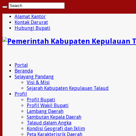
Alamat Kantor
Kontak Darurat
Hubungi Bupati
Portal
Beranda
Selayang Pandang
Visi & Misi
Sejarah Kabupaten Kepulauan Talaud
Profil
Profil Bupati
Profil Wakil Bupati
Lambang Daerah
Sambutan Kepala Daerah
Talaud dalam Angka
Kondisi Geografi dan Iklim
Peta Karakterisrik Daerah