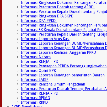
Informasi Ringkasan Dokumen Rancangan Peratu
Informasi Peraturan Daerah tentang APBD
Informasi Peraturan Kepala Daerah tentang Penj
Informasi Ringkasan DPA SKPD
Informasi DPA PPKD
Informasi Ringkasan Dokumen Rancangan Perub
Informasi SK Kepala Daerah tentang Pejabat Pen
Informasi Peraturan Kepala Daerah tentang Kebij
Informasi Laporan Arus Kas
Informasi Laporan Keuangan BUMD/Perusahaan
Informasi Laporan Keuangan BUMD/Perusahaan 
Informasi Laporan Realisasi Anggaran PPKD
Informasi Neraca
Informasi RENJA – PD
Informasi Penetapan PERDA Pertanggungjawaban
Informasi Opini BPK
Informasi Laporan Keuangan pemerintah Daerah
Informasi LAKIP
Informasi Rencana Umum Pengadaan
Informasi Peraturan Dearah Tentang Perubahan 
Informasi RENJA – PD
Informasi RPJMD
Informasi RKPD
RKPD Bapelitbang