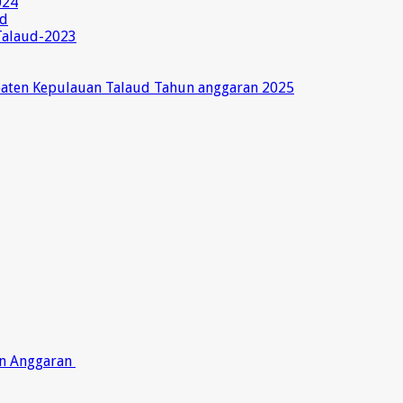
024
ud
Talaud-2023
paten Kepulauan Talaud Tahun anggaran 2025
on Anggaran