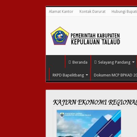
Alamat Kantor
Kontak Darurat
Hubungi Bupat
Beranda
Selayang Pandang
RKPD Bapelitbang
Dokumen MCP BPKAD 2
KAJIAN EKONOMI REGIONA