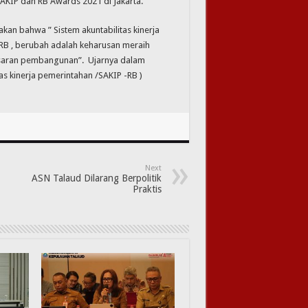
IP dan RB Awards 2021 di Jakarta.
kan bahwa ” Sistem akuntabilitas kinerja
B , berubah adalah keharusan meraih
asaran pembangunan”. Ujarnya dalam
 kinerja pemerintahan /SAKIP -RB )
Next
ASN Talaud Dilarang Berpolitik
Praktis