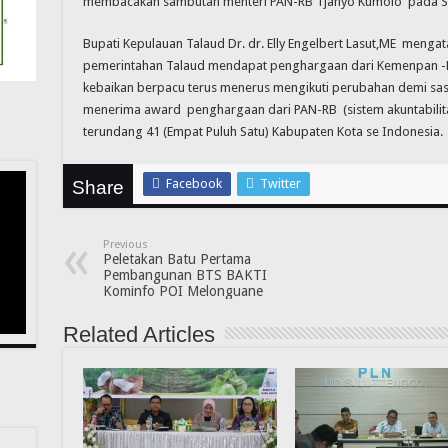
membacakan sambutan menteri PAN-RB Tjahyo Kumolo pada SAK
Bupati Kepulauan Talaud Dr. dr. Elly Engelbert Lasut,ME mengata
pemerintahan Talaud mendapat penghargaan dari Kemenpan -R
kebaikan berpacu terus menerus mengikuti perubahan demi s
menerima award penghargaan dari PAN-RB (sistem akuntabilitas
terundang 41 (Empat Puluh Satu) Kabupaten Kota se Indonesia.
Facebook
Twitter
Share
Previous
Peletakan Batu Pertama
Pembangunan BTS BAKTI
Kominfo POI Melonguane
Related Articles