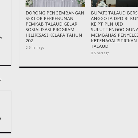
DORONG PENGEMBANGAN
BUPATI TALAUD BER
SEKTOR PERKEBUNAN
ANGGOTA DPD RI KU
PEMKAB TALAUD GELAR
KE PT PLN UID
SOSIALISASI PROGRAM
SULUTTENGGO GUN
HILIRISASI KELAPA TAHUN
MEMBAHAS PENYELE
A
202
KETENAGALISTRIKAN
TALAUD
5 hari ago
5 hari ago
n
n