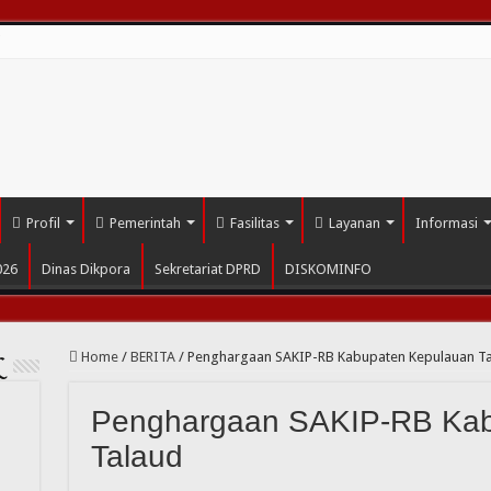
i
Profil
Pemerintah
Fasilitas
Layanan
Informasi
026
Dinas Dikpora
Sekretariat DPRD
DISKOMINFO
Home
/
BERITA
/
Penghargaan SAKIP-RB Kabupaten Kepulauan T
L
Penghargaan SAKIP-RB Kab
Talaud