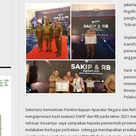
Jakarta
Engelb
pengha
Tribra
Implem
transf
penera
anggar
Hasil e
pemeri
menunju
kinerja
Pelaks
Sekertaris Kementrian Pemberdayaan Aparatur Negara dan Refor
mengapresiasi hasil evaluasi SAKIP dan RB pada tahun 2021 menun
sebesar-besarnya saya sampaikan kepada pemerintah provinsi d
melakukan berbagai perbaikan sehingga mendapatkan predikat 