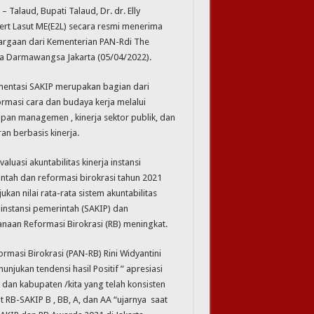
 – Talaud, Bupati Talaud, Dr. dr. Elly
ert Lasut ME(E2L) secara resmi menerima
rgaan dari Kementerian PAN-Rdi The
ta Darmawangsa Jakarta (05/04/2022).
entasi SAKIP merupakan bagian dari
ormasi cara dan budaya kerja melalui
pan managemen , kinerja sektor publik, dan
an berbasis kinerja.
valuasi akuntabilitas kinerja instansi
ntah dan reformasi birokrasi tahun 2021
kan nilai rata-rata sistem akuntabilitas
 instansi pemerintah (SAKIP) dan
anaan Reformasi Birokrasi (RB) meningkat.
masi Birokrasi (PAN-RB) Rini Widyantini
jukan tendensi hasil Positif ” apresiasi
an kabupaten /kita yang telah konsisten
RB-SAKIP B , BB, A, dan AA “ujarnya saat