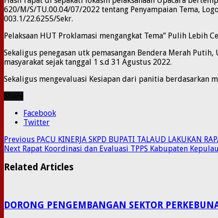
Hasil rapat di sepakati lokasih pelaksanaan Upacara berte
620/M/S/TU.00.04/07/2022 tentang Penyampaian Tema, Logo,
003.1/22.6255/Sekr.
Pelaksaan HUT Proklamasi mengangkat Tema” Pulih Lebih Cep
Sekaligus penegasan utk pemasangan Bendera Merah Putih, 
masyarakat sejak tanggal 1 s.d 31 Agustus 2022.
Sekaligus mengevaluasi Kesiapan dari panitia berdasarkan m
Share
Facebook
Twitter
Previous
PACU KINERJA SKPD BUPATI TALAUD LAKUKAN RAP
Next
Rapat Koordinasi dan Evaluasi TPPS Kabupaten Kepula
Related Articles
DORONG PENGEMBANGAN SEKTOR PERKEBUNAN P