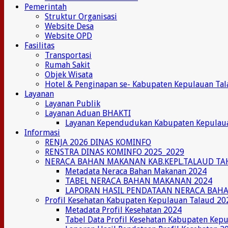
Pemerintah
Struktur Organisasi
Website Desa
Website OPD
Fasilitas
Transportasi
Rumah Sakit
Objek Wisata
Hotel & Penginapan se- Kabupaten Kepulauan Ta
Layanan
Layanan Publik
Layanan Aduan BHAKTI
Layanan Kependudukan Kabupaten Kepulau
Informasi
RENJA 2026 DINAS KOMINFO
RENSTRA DINAS KOMINFO 2025_2029
NERACA BAHAN MAKANAN KAB.KEPL.TALAUD TA
Metadata Neraca Bahan Makanan 2024
TABEL NERACA BAHAN MAKANAN 2024
LAPORAN HASIL PENDATAAN NERACA BAH
Profil Kesehatan Kabupaten Kepulauan Talaud 20
Metadata Profil Kesehatan 2024
Tabel Data Profil Kesehatan Kabupaten Kep