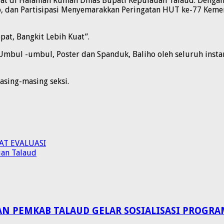
mpat di Halaman Rumah Dinas Bupati Kepulauan Talaud. Dengan
 dan Partisipasi Menyemarakkan Peringatan HUT ke-77 Kemer
at, Bangkit Lebih Kuat”.
Umbul -umbul, Poster dan Spanduk, Baliho oleh seluruh ins
asing-masing seksi.
AT EVALUASI
uan Talaud
EMKAB TALAUD GELAR SOSIALISASI PROGRAM 