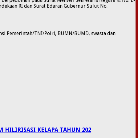
 berpedoman pada Surat Menteri Sekretaris Negara RI No. B-
dekaan RI dan Surat Edaran Gubernur Sulut No.
tansi Pemerintah/TNI/Polri, BUMN/BUMD, swasta dan
HILIRISASI KELAPA TAHUN 202