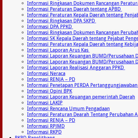
Informasi Ringkasan Dokumen Rancangan Peratu
Informasi Peraturan Daerah tentang APBD
Informasi Peraturan Kepala Daerah tentang Penj
Informasi Ringkasan DPA SKPD
Informasi DPA PPKD
Informasi Ringkasan Dokumen Rancangan Perub
Informasi SK Kepala Daerah tentang Pejabat Pen
Informasi Peraturan Kepala Daerah tentang Kebij
Informasi Laporan Arus Kas
Informasi Laporan Keuangan BUMD/Perusahaan
Informasi Laporan Keuangan BUMD/Perusahaan 
Informasi Laporan Realisasi Anggaran PPKD
Informasi Neraca
Informasi RENJA – PD
Informasi Penetapan PERDA Pertanggungjawaban
Informasi Opini BPK
Informasi Laporan Keuangan pemerintah Daerah
Informasi LAKIP
Informasi Rencana Umum Pengadaan
Informasi Peraturan Dearah Tentang Perubahan 
Informasi RENJA – PD
Informasi RPJMD
Informasi RKPD
RKPD Bapelitbang