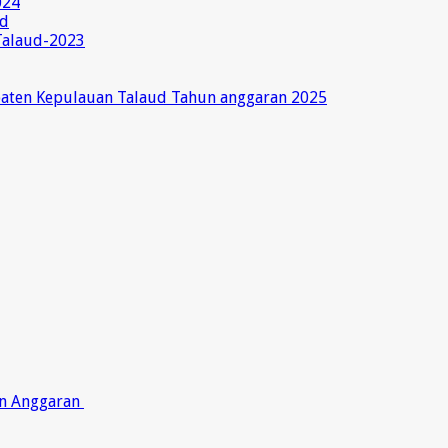
024
ud
Talaud-2023
paten Kepulauan Talaud Tahun anggaran 2025
on Anggaran