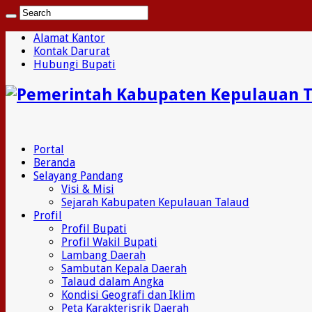
Alamat Kantor
Kontak Darurat
Hubungi Bupati
Portal
Beranda
Selayang Pandang
Visi & Misi
Sejarah Kabupaten Kepulauan Talaud
Profil
Profil Bupati
Profil Wakil Bupati
Lambang Daerah
Sambutan Kepala Daerah
Talaud dalam Angka
Kondisi Geografi dan Iklim
Peta Karakterisrik Daerah