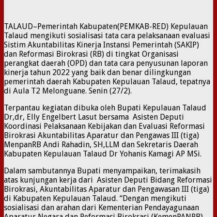
TALAUD–Pemerintah Kabupaten(PEMKAB-RED) Kepulauan
Talaud mengikuti sosialisasi tata cara pelaksanaan evaluasi
Sistim Akuntabilitas Kinerja Instansi Pemerintah (SAKIP)
dan Reformasi Birokrasi (RB) di tingkat Organisasi
perangkat daerah (OPD) dan tata cara penyusunan laporan
kinerja tahun 2022 yang baik dan benar dilingkungan
pemerintah daerah Kabupaten Kepulauan Talaud, tepatnya
di Aula T2 Melonguane. Senin (27/2).
Terpantau kegiatan dibuka oleh Bupati Kepulauan Talaud
Dr,dr, Elly Engelbert Lasut bersama Asisten Deputi
Koordinasi Pelaksanaan Kebijakan dan Evaluasi Reformasi
Birokrasi Akuntabilitas Aparatur dan Pengawas III (tiga)
MenpanRB Andi Rahadin, SH,LLM dan Sekretaris Daerah
Kabupaten Kepulauan Talaud Dr Yohanis Kamagi AP MSi.
Dalam sambutannya Bupati menyampaikan, terimakasih
atas kunjungan kerja dari Asisten Deputi Bidang Reformasi
Birokrasi, Akuntabilitas Aparatur dan Pengawasan III (tiga)
di Kabupaten Kepulauan Talaud. “Dengan mengikuti
sosialisasi dan arahan dari Kementerian Pendayagunaan
Aparatur Negara dan Reformasi Birokrasi (KemenPANRB)