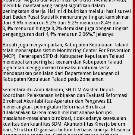
memiliki manfaat yang sangat signifikan dalam
peningkatan kinerja. Hal ini dibuktikan melalui hasil survei
dari Badan Pusat Statistik menurunnya tingkat kemiskinan
dari 9,6% menurun 9,2% dari 9,2% menurun 8,4% dari
8,4% menurun hingga 8,2% demikian juga dengan tingkat
pengangguran dari 4,4% menurun 2,06%,” jelasnya
Bupati juga menyampaikan, Kabupaten Kepulauan Talaud
telah menerapkan sistim Monitoring Center For Prevention
(MCP), Penerapan SIPD di Kabupaten Kepulauan Talaud
mendapatkan peringkat keenam dan Kabupaten Talaud
juga telah menggunakan transaksi nontunai serta
mendapatkan penilaian dari Departemen keuangan di
Kabupaten Kepulauan Talaud pada Zona aman.
Sementara itu Andi Rahadin, SH,LLM Asisten Deputi
Koordinasi Pelaksanaan Kebijakan dan Evaluasi Reformasi
Birokrasi Akuntabilitas Aparatur dan Pengawas III,
menerangkan, peningkatan Reformasi Birokrasi
dilaksanakan karena masih melihat adanya korupsi,
masalahan-masalahan birokrasi, tidak adanya kesesuaian
kualitas dan kuantitas SDM, Akuntabilitas Kinerja belum
baik, Struktur Organisasi belum berbasis kinerja, Efesiensi