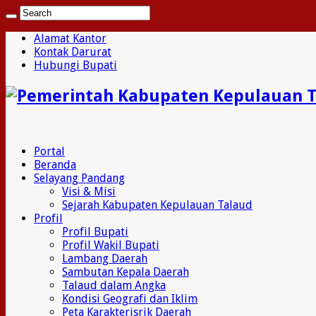
Alamat Kantor
Kontak Darurat
Hubungi Bupati
Portal
Beranda
Selayang Pandang
Visi & Misi
Sejarah Kabupaten Kepulauan Talaud
Profil
Profil Bupati
Profil Wakil Bupati
Lambang Daerah
Sambutan Kepala Daerah
Talaud dalam Angka
Kondisi Geografi dan Iklim
Peta Karakterisrik Daerah