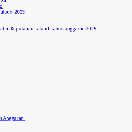
024
ud
Talaud-2023
paten Kepulauan Talaud Tahun anggaran 2025
on Anggaran