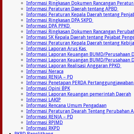
Informasi Ringkasan Dokumen Rancangan Peratu
Informasi Peraturan Daerah tentang APBD
Informasi Peraturan Kepala Daerah tentang Penj
Informasi Ringkasan DPA SKPD
Informasi DPA PPKD
Informasi Ringkasan Dokumen Rancangan Perub
Informasi SK Kepala Daerah tentang Pejabat Pen
Informasi Peraturan Kepala Daerah tentang Kebij
Informasi Laporan Arus Kas
Informasi Laporan Keuangan BUMD/Perusahaan
Informasi Laporan Keuangan BUMD/Perusahaan 
Informasi Laporan Realisasi Anggaran PPKD
Informasi Neraca
Informasi RENJA – PD
Informasi Penetapan PERDA Pertanggungjawaban
Informasi Opini BPK
Informasi Laporan Keuangan pemerintah Daerah
Informasi LAKIP
Informasi Rencana Umum Pengadaan
Informasi Peraturan Dearah Tentang Perubahan 
Informasi RENJA – PD
Informasi RPJMD
Informasi RKPD
RKPD Bapelitbang