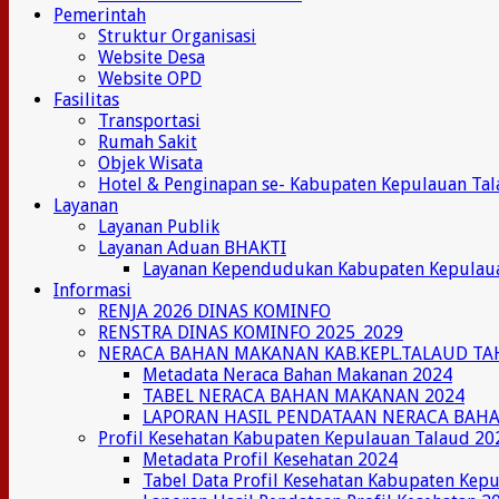
Pemerintah
Struktur Organisasi
Website Desa
Website OPD
Fasilitas
Transportasi
Rumah Sakit
Objek Wisata
Hotel & Penginapan se- Kabupaten Kepulauan Ta
Layanan
Layanan Publik
Layanan Aduan BHAKTI
Layanan Kependudukan Kabupaten Kepulau
Informasi
RENJA 2026 DINAS KOMINFO
RENSTRA DINAS KOMINFO 2025_2029
NERACA BAHAN MAKANAN KAB.KEPL.TALAUD TA
Metadata Neraca Bahan Makanan 2024
TABEL NERACA BAHAN MAKANAN 2024
LAPORAN HASIL PENDATAAN NERACA BAH
Profil Kesehatan Kabupaten Kepulauan Talaud 20
Metadata Profil Kesehatan 2024
Tabel Data Profil Kesehatan Kabupaten Kep