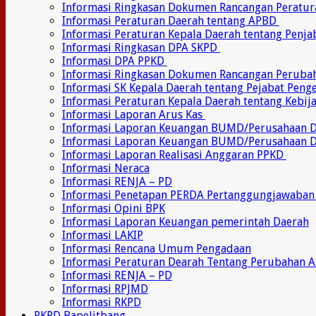
Informasi Ringkasan Dokumen Rancangan Peratu
Informasi Peraturan Daerah tentang APBD
Informasi Peraturan Kepala Daerah tentang Penj
Informasi Ringkasan DPA SKPD
Informasi DPA PPKD
Informasi Ringkasan Dokumen Rancangan Perub
Informasi SK Kepala Daerah tentang Pejabat Pen
Informasi Peraturan Kepala Daerah tentang Kebij
Informasi Laporan Arus Kas
Informasi Laporan Keuangan BUMD/Perusahaan
Informasi Laporan Keuangan BUMD/Perusahaan 
Informasi Laporan Realisasi Anggaran PPKD
Informasi Neraca
Informasi RENJA – PD
Informasi Penetapan PERDA Pertanggungjawaban
Informasi Opini BPK
Informasi Laporan Keuangan pemerintah Daerah
Informasi LAKIP
Informasi Rencana Umum Pengadaan
Informasi Peraturan Dearah Tentang Perubahan 
Informasi RENJA – PD
Informasi RPJMD
Informasi RKPD
RKPD Bapelitbang