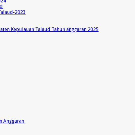
024
ud
Talaud-2023
paten Kepulauan Talaud Tahun anggaran 2025
on Anggaran