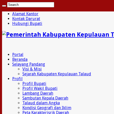
Alamat Kantor
Kontak Darurat
Hubungi Bupati
Portal
Beranda
Selayang Pandang
Visi & Misi
Sejarah Kabupaten Kepulauan Talaud
Profil
Profil Bupati
Profil Wakil Bupati
Lambang Daerah
Sambutan Kepala Daerah
Talaud dalam Angka
Kondisi Geografi dan Iklim
Peta Karakterisrik Daerah