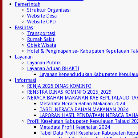
Pemerintah
Struktur Organisasi
Website Desa
Website OPD
Fasilitas
Transportasi
Rumah Sakit
Objek Wisata
Hotel & Penginapan se- Kabupaten Kepulauan Ta
Layanan
Layanan Publik
Layanan Aduan BHAKTI
Layanan Kependudukan Kabupaten Kepulau
Informasi
RENJA 2026 DINAS KOMINFO
RENSTRA DINAS KOMINFO 2025_2029
NERACA BAHAN MAKANAN KAB.KEPL.TALAUD TA
Metadata Neraca Bahan Makanan 2024
TABEL NERACA BAHAN MAKANAN 2024
LAPORAN HASIL PENDATAAN NERACA BAH
Profil Kesehatan Kabupaten Kepulauan Talaud 20
Metadata Profil Kesehatan 2024
Tabel Data Profil Kesehatan Kabupaten Kep