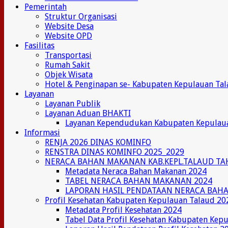
Pemerintah
Struktur Organisasi
Website Desa
Website OPD
Fasilitas
Transportasi
Rumah Sakit
Objek Wisata
Hotel & Penginapan se- Kabupaten Kepulauan Ta
Layanan
Layanan Publik
Layanan Aduan BHAKTI
Layanan Kependudukan Kabupaten Kepulau
Informasi
RENJA 2026 DINAS KOMINFO
RENSTRA DINAS KOMINFO 2025_2029
NERACA BAHAN MAKANAN KAB.KEPL.TALAUD TA
Metadata Neraca Bahan Makanan 2024
TABEL NERACA BAHAN MAKANAN 2024
LAPORAN HASIL PENDATAAN NERACA BAH
Profil Kesehatan Kabupaten Kepulauan Talaud 20
Metadata Profil Kesehatan 2024
Tabel Data Profil Kesehatan Kabupaten Kep