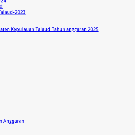
024
ud
Talaud-2023
paten Kepulauan Talaud Tahun anggaran 2025
on Anggaran