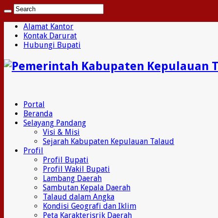
Alamat Kantor
Kontak Darurat
Hubungi Bupati
Portal
Beranda
Selayang Pandang
Visi & Misi
Sejarah Kabupaten Kepulauan Talaud
Profil
Profil Bupati
Profil Wakil Bupati
Lambang Daerah
Sambutan Kepala Daerah
Talaud dalam Angka
Kondisi Geografi dan Iklim
Peta Karakterisrik Daerah