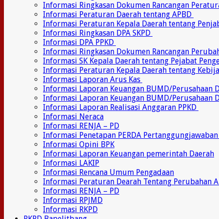
Informasi Ringkasan Dokumen Rancangan Peratu
Informasi Peraturan Daerah tentang APBD
Informasi Peraturan Kepala Daerah tentang Penj
Informasi Ringkasan DPA SKPD
Informasi DPA PPKD
Informasi Ringkasan Dokumen Rancangan Perub
Informasi SK Kepala Daerah tentang Pejabat Pen
Informasi Peraturan Kepala Daerah tentang Kebij
Informasi Laporan Arus Kas
Informasi Laporan Keuangan BUMD/Perusahaan
Informasi Laporan Keuangan BUMD/Perusahaan 
Informasi Laporan Realisasi Anggaran PPKD
Informasi Neraca
Informasi RENJA – PD
Informasi Penetapan PERDA Pertanggungjawaban
Informasi Opini BPK
Informasi Laporan Keuangan pemerintah Daerah
Informasi LAKIP
Informasi Rencana Umum Pengadaan
Informasi Peraturan Dearah Tentang Perubahan 
Informasi RENJA – PD
Informasi RPJMD
Informasi RKPD
RKPD Bapelitbang