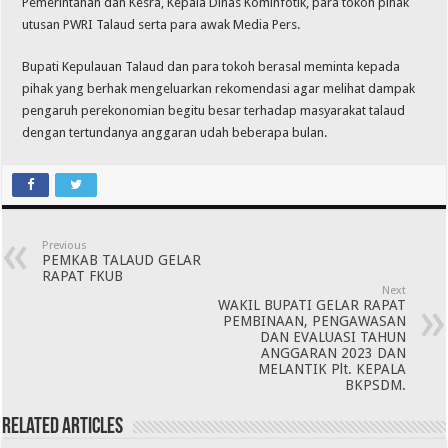
Pemerintahan dan Kesra, Kepala Dinas Kominfotik, para tokoh pihak
utusan PWRI Talaud serta para awak Media Pers.
Bupati Kepulauan Talaud dan para tokoh berasal meminta kepada
pihak yang berhak mengeluarkan rekomendasi agar melihat dampak
pengaruh perekonomian begitu besar terhadap masyarakat talaud
dengan tertundanya anggaran udah beberapa bulan.
Previous
PEMKAB TALAUD GELAR
RAPAT FKUB
Next
WAKIL BUPATI GELAR RAPAT
PEMBINAAN, PENGAWASAN
DAN EVALUASI TAHUN
ANGGARAN 2023 DAN
MELANTIK Plt. KEPALA
BKPSDM.
Related Articles