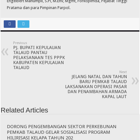
Engelbert Manumpil, S.Pi, M.Env, Mgmt, Forkopimda, Pejabat Tinggi
Pratama dan para Pimpinan Parpol.
Previous
PJ. BUPATI KEPULAUAN
TALAUD PANTAU
PELAKSANAAN TES PPPK
KABUPATEN KEPULAUAN
TALAUD
Next
JELANG NATAL DAN TAHUN
BARU PEMKAB TALAUD
LAKSANAKAN OPERASI PASAR
DAN PENAMBAHAN ARMADA
KAPAL LAUT
Related Articles
DORONG PENGEMBANGAN SEKTOR PERKEBUNAN
PEMKAB TALAUD GELAR SOSIALISASI PROGRAM
HILIRISASI KELAPA TAHUN 202