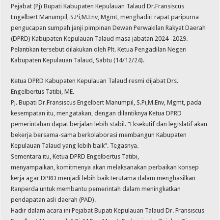
Pejabat (Pj) Bupati Kabupaten Kepulauan Talaud Dr.Fransiscus
Engelbert Manumpil, S.Pi,M.Env, Mgmt, menghadiri rapat paripurna
pengucapan sumpah janji pimpinan Dewan Perwakilan Rakyat Daerah
(DPRD) Kabupaten Kepulauan Talaud masa jabatan 2024 -2029.
Pelantikan tersebut dilakukan oleh Plt. Ketua Pengadilan Negeri
Kabupaten Kepulauan Talaud, Sabtu (14/12/24).
Ketua DPRD Kabupaten Kepulauan Talaud resmi dijabat Drs.
Engelbertus Tatibi, ME.
Pj. Bupati Dr.Fransiscus Engelbert Manumpil, S.Pi,M.Env, Mgmt, pada
kesempatan itu, mengatakan, dengan dilantiknya Ketua DPRD
pemerintahan dapat berjalan lebih stabil. “Eksekutif dan legislatif akan
bekerja bersama-sama berkolaborasi membangun Kabupaten
Kepulauan Talaud yang lebih baik”. Tegasnya.
Sementara itu, Ketua DPRD Engelbertus Tatibi,
menyampaikan, komitmenya akan melaksanakan perbaikan konsep
kerja agar DPRD menjadi lebih baik terutama dalam menghasilkan
Ranperda untuk membantu pemerintah dalam meningkatkan
pendapatan asli daerah (PAD).
Hadir dalam acara ini Pejabat Bupati Kepulauan Talaud Dr. Fransiscus