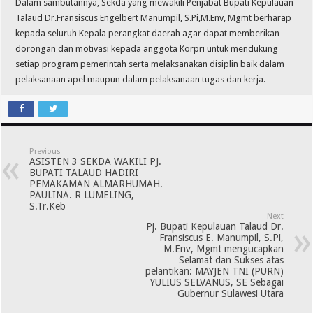
Dalam sambutannya, Sekda yang mewakili Penjabat Bupati Kepulauan
Talaud Dr.Fransiscus Engelbert Manumpil, S.Pi,M.Env, Mgmt berharap
kepada seluruh Kepala perangkat daerah agar dapat memberikan
dorongan dan motivasi kepada anggota Korpri untuk mendukung
setiap program pemerintah serta melaksanakan disiplin baik dalam
pelaksanaan apel maupun dalam pelaksanaan tugas dan kerja.
Previous
ASISTEN 3 SEKDA WAKILI PJ.
BUPATI TALAUD HADIRI
PEMAKAMAN ALMARHUMAH.
PAULINA. R LUMELING,
S.Tr.Keb
Next
Pj. Bupati Kepulauan Talaud Dr.
Fransiscus E. Manumpil, S.Pi,
M.Env, Mgmt mengucapkan
Selamat dan Sukses atas
pelantikan: MAYJEN TNI (PURN)
YULIUS SELVANUS, SE Sebagai
Gubernur Sulawesi Utara