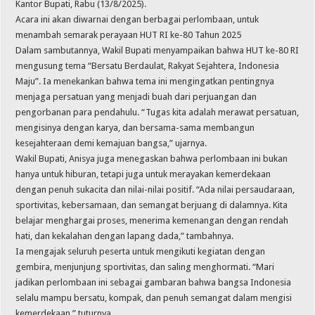
Kantor Bupati, Rabu (13/8/2025).
Acara ini akan diwarnai dengan berbagai perlombaan, untuk
menambah semarak perayaan HUT RI ke-80 Tahun 2025
Dalam sambutannya, Wakil Bupati menyampaikan bahwa HUT ke-80 RI
mengusung tema “Bersatu Berdaulat, Rakyat Sejahtera, Indonesia
Maju”. Ia menekankan bahwa tema ini mengingatkan pentingnya
menjaga persatuan yang menjadi buah dari perjuangan dan
pengorbanan para pendahulu. “Tugas kita adalah merawat persatuan,
mengisinya dengan karya, dan bersama-sama membangun
kesejahteraan demi kemajuan bangsa,” ujarnya.
Wakil Bupati, Anisya juga menegaskan bahwa perlombaan ini bukan
hanya untuk hiburan, tetapi juga untuk merayakan kemerdekaan
dengan penuh sukacita dan nilai-nilai positif. “Ada nilai persaudaraan,
sportivitas, kebersamaan, dan semangat berjuang di dalamnya. Kita
belajar menghargai proses, menerima kemenangan dengan rendah
hati, dan kekalahan dengan lapang dada,” tambahnya.
Ia mengajak seluruh peserta untuk mengikuti kegiatan dengan
gembira, menjunjung sportivitas, dan saling menghormati. “Mari
jadikan perlombaan ini sebagai gambaran bahwa bangsa Indonesia
selalu mampu bersatu, kompak, dan penuh semangat dalam mengisi
kemerdekaan,” tuturnya.