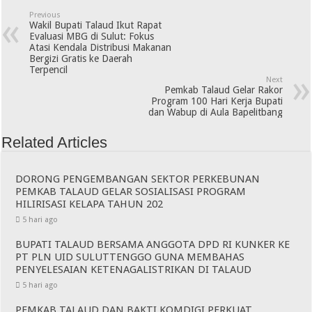
Previous
Wakil Bupati Talaud Ikut Rapat
Evaluasi MBG di Sulut: Fokus
Atasi Kendala Distribusi Makanan
Bergizi Gratis ke Daerah
Terpencil
Next
Pemkab Talaud Gelar Rakor
Program 100 Hari Kerja Bupati
dan Wabup di Aula Bapelitbang
Related Articles
DORONG PENGEMBANGAN SEKTOR PERKEBUNAN
PEMKAB TALAUD GELAR SOSIALISASI PROGRAM
HILIRISASI KELAPA TAHUN 202
5 hari ago
BUPATI TALAUD BERSAMA ANGGOTA DPD RI KUNKER KE
PT PLN UID SULUTTENGGO GUNA MEMBAHAS
PENYELESAIAN KETENAGALISTRIKAN DI TALAUD
5 hari ago
PEMKAB TALAUD DAN BAKTI KOMDIGI PERKUAT