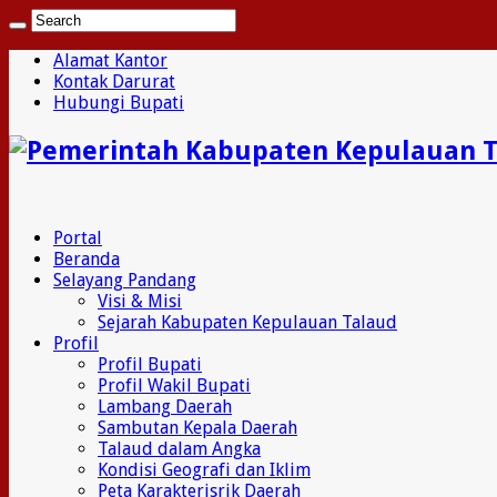
Alamat Kantor
Kontak Darurat
Hubungi Bupati
Portal
Beranda
Selayang Pandang
Visi & Misi
Sejarah Kabupaten Kepulauan Talaud
Profil
Profil Bupati
Profil Wakil Bupati
Lambang Daerah
Sambutan Kepala Daerah
Talaud dalam Angka
Kondisi Geografi dan Iklim
Peta Karakterisrik Daerah