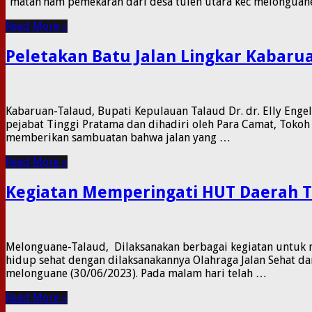
“matan’nam pemekaran dari desa tulen utara kec melonguane
Read More »
Peletakan Batu Jalan Lingkar Kabaru
Kabaruan-Talaud, Bupati Kepulauan Talaud Dr. dr. Elly Eng
pejabat Tinggi Pratama dan dihadiri oleh Para Camat, Toko
memberikan sambuatan bahwa jalan yang …
Read More »
Kegiatan Memperingati HUT Daerah 
Melonguane-Talaud, Dilaksanakan berbagai kegiatan untuk
hidup sehat dengan dilaksanakannya Olahraga Jalan Sehat d
melonguane (30/06/2023). Pada malam hari telah …
Read More »