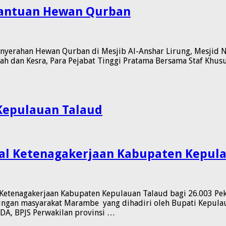
Bantuan Hewan Qurban
yerahan Hewan Qurban di Mesjib Al-Anshar Lirung, Mesjid N
h dan Kesra, Para Pejabat Tinggi Pratama Bersama Staf Khus
epulauan Talaud
ial Ketenagakerjaan Kabupaten Kepul
Ketenagakerjaan Kabupaten Kepulauan Talaud bagi 26.003 Peke
gan masyarakat Marambe yang dihadiri oleh Bupati Kepulauan
A, BPJS Perwakilan provinsi …