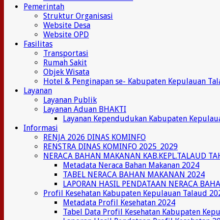
Pemerintah
Struktur Organisasi
Website Desa
Website OPD
Fasilitas
Transportasi
Rumah Sakit
Objek Wisata
Hotel & Penginapan se- Kabupaten Kepulauan Ta
Layanan
Layanan Publik
Layanan Aduan BHAKTI
Layanan Kependudukan Kabupaten Kepulau
Informasi
RENJA 2026 DINAS KOMINFO
RENSTRA DINAS KOMINFO 2025_2029
NERACA BAHAN MAKANAN KAB.KEPL.TALAUD TA
Metadata Neraca Bahan Makanan 2024
TABEL NERACA BAHAN MAKANAN 2024
LAPORAN HASIL PENDATAAN NERACA BAH
Profil Kesehatan Kabupaten Kepulauan Talaud 20
Metadata Profil Kesehatan 2024
Tabel Data Profil Kesehatan Kabupaten Kep