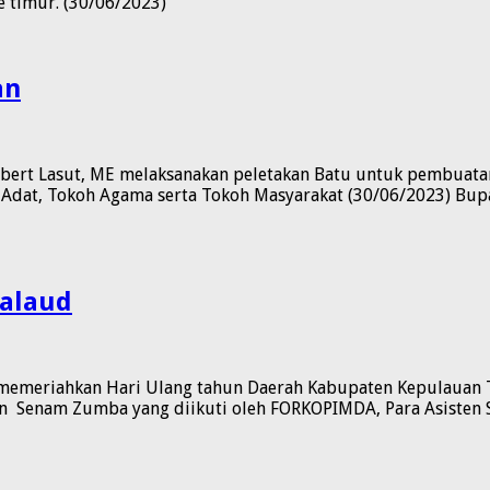
 timur. (30/06/2023)
an
elbert Lasut, ME melaksanakan peletakan Batu untuk pembuata
h Adat, Tokoh Agama serta Tokoh Masyarakat (30/06/2023) Bu
Talaud
 memeriahkan Hari Ulang tahun Daerah Kabupaten Kepulauan 
an Senam Zumba yang diikuti oleh FORKOPIMDA, Para Asisten 