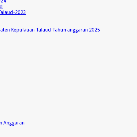
024
ud
Talaud-2023
paten Kepulauan Talaud Tahun anggaran 2025
on Anggaran