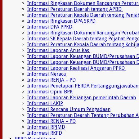
Informasi Ringkasan Dokumen Rancangan Peratu
Informasi Peraturan Daerah tentang APBD
Informasi Peraturan Kepala Daerah tentang Penj
Informasi Ringkasan DPA SKPD
Informasi DPA PPKD
Informasi Ringkasan Dokumen Rancangan Perub
Informasi SK Kepala Daerah tentang Pejabat Pen
Informasi Peraturan Kepala Daerah tentang Kebij
Informasi Laporan Arus Kas
Informasi Laporan Keuangan BUMD/Perusahaan
Informasi Laporan Keuangan BUMD/Perusahaan 
Informasi Laporan Realisasi Anggaran PPKD
Informasi Neraca
Informasi RENJA – PD
Informasi Penetapan PERDA Pertanggungjawaban
Informasi Opini BPK
Informasi Laporan Keuangan pemerintah Daerah
Informasi LAKIP
Informasi Rencana Umum Pengadaan
Informasi Peraturan Dearah Tentang Perubahan 
Informasi RENJA – PD
Informasi RPJMD
Informasi RKPD
RKPD Bapelitbang