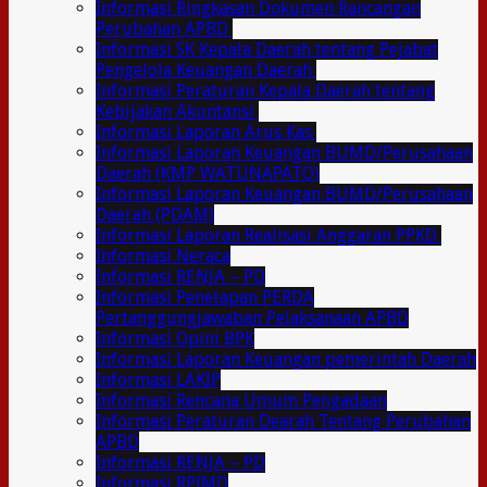
Informasi Ringkasan Dokumen Rancangan
Perubahan APBD
Informasi SK Kepala Daerah tentang Pejabat
Pengelola Keuangan Daerah
Informasi Peraturan Kepala Daerah tentang
Kebijakan Akuntansi
Informasi Laporan Arus Kas
Informasi Laporan Keuangan BUMD/Perusahaan
Daerah (KMP WATUNAPATO)
Informasi Laporan Keuangan BUMD/Perusahaan
Daerah (PDAM)
Informasi Laporan Realisasi Anggaran PPKD
Informasi Neraca
Informasi RENJA – PD
Informasi Penetapan PERDA
Pertanggungjawaban Pelaksanaan APBD
Informasi Opini BPK
Informasi Laporan Keuangan pemerintah Daerah
Informasi LAKIP
Informasi Rencana Umum Pengadaan
Informasi Peraturan Dearah Tentang Perubahan
APBD
Informasi RENJA – PD
Informasi RPJMD