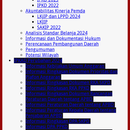
IPKD 2022
Akuntabilitas Kinerja Pemda
LKjIP dan LPPD 2024
LKJIP
SAKIP 2022
Analisis Standar Belanja 2024
Informasi dan Dokumentasi Hukum
Perencanaan Pembangunan Daerah
Pengumuman
Potensi Wilayah
IPKAD Perubahan 2024
Informasi Kebijakan Umum Anggaran
Informasi Ringkasan Dokumen Prioritas dan
Plafon Anggaran
Informasi Ringkasan Dokumen RKA SKPD
Informasi Ringkasan RKA PPKD
Informasi Ringkasan Dokumen Rancangan
Peraturan Daerah tentang APBD
Informasi Peraturan Daerah tentang APBD
Informasi Peraturan Kepala Daerah tentang
Penjabaran APBD
Informasi Ringkasan DPA SKPD
Informasi DPA PPKD