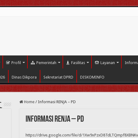
i
Profil
Pemerintah
Fasilitas
Layanan
Inform
026
Dinas Dikpora
Sekretariat DPRD
DISKOMINFO
Home
/
Informasi RENJA – PD
L
Informasi RENJA – PD
https://drive.google.com/file/d/1Xw9xPzxD8TdLTQmpf8XBN