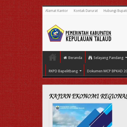
Alamat Kantor
Kontak Darurat
Hubungi Bupat
Beranda
Selayang Pandang
RKPD Bapelitbang
Dokumen MCP BPKAD 2
KAJIAN EKONOMI REGIONA