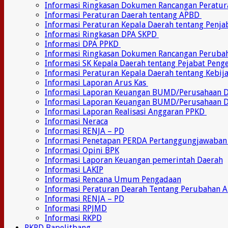
Informasi Ringkasan Dokumen Rancangan Peratu
Informasi Peraturan Daerah tentang APBD
Informasi Peraturan Kepala Daerah tentang Penj
Informasi Ringkasan DPA SKPD
Informasi DPA PPKD
Informasi Ringkasan Dokumen Rancangan Perub
Informasi SK Kepala Daerah tentang Pejabat Pen
Informasi Peraturan Kepala Daerah tentang Kebij
Informasi Laporan Arus Kas
Informasi Laporan Keuangan BUMD/Perusahaan
Informasi Laporan Keuangan BUMD/Perusahaan 
Informasi Laporan Realisasi Anggaran PPKD
Informasi Neraca
Informasi RENJA – PD
Informasi Penetapan PERDA Pertanggungjawaban
Informasi Opini BPK
Informasi Laporan Keuangan pemerintah Daerah
Informasi LAKIP
Informasi Rencana Umum Pengadaan
Informasi Peraturan Dearah Tentang Perubahan 
Informasi RENJA – PD
Informasi RPJMD
Informasi RKPD
RKPD Bapelitbang