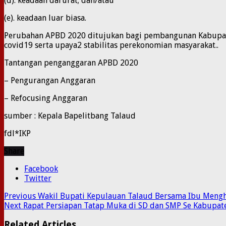
(d). keadaan darurat; dan/atau
(e). keadaan luar biasa.
Perubahan APBD 2020 ditujukan bagi pembangunan Kabupate
covid19 serta upaya2 stabilitas perekonomian masyarakat..
Tantangan penganggaran APBD 2020
– Pengurangan Anggaran
– Refocusing Anggaran
sumber : Kepala Bapelitbang Talaud
fdl*IKP
Share
Facebook
Twitter
Previous
Wakil Bupati Kepulauan Talaud Bersama Ibu Mengh
Next
Rapat Persiapan Tatap Muka di SD dan SMP Se Kabupat
Related Articles