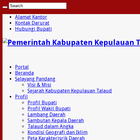
Alamat Kantor
Kontak Darurat
Hubungi Bupati
Portal
Beranda
Selayang Pandang
Visi & Misi
Sejarah Kabupaten Kepulauan Talaud
Profil
Profil Bupati
Profil Wakil Bupati
Lambang Daerah
Sambutan Kepala Daerah
Talaud dalam Angka
Kondisi Geografi dan Iklim
Peta Karakterisrik Daerah