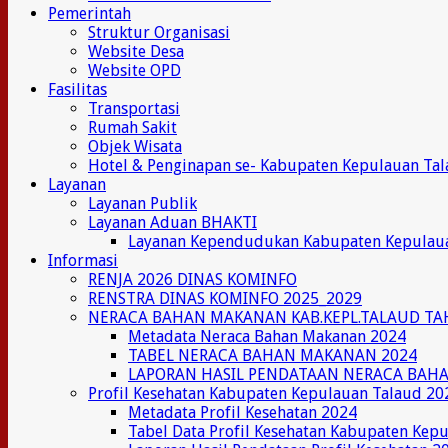
Pemerintah
Struktur Organisasi
Website Desa
Website OPD
Fasilitas
Transportasi
Rumah Sakit
Objek Wisata
Hotel & Penginapan se- Kabupaten Kepulauan Ta
Layanan
Layanan Publik
Layanan Aduan BHAKTI
Layanan Kependudukan Kabupaten Kepulau
Informasi
RENJA 2026 DINAS KOMINFO
RENSTRA DINAS KOMINFO 2025_2029
NERACA BAHAN MAKANAN KAB.KEPL.TALAUD TA
Metadata Neraca Bahan Makanan 2024
TABEL NERACA BAHAN MAKANAN 2024
LAPORAN HASIL PENDATAAN NERACA BAH
Profil Kesehatan Kabupaten Kepulauan Talaud 20
Metadata Profil Kesehatan 2024
Tabel Data Profil Kesehatan Kabupaten Kep