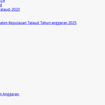
024
ud
Talaud-2023
paten Kepulauan Talaud Tahun anggaran 2025
on Anggaran