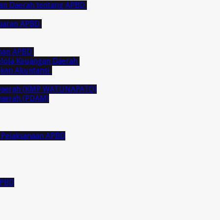
ran Daerah tentang APBD
abaran APBD
ahan APBD
gelola Keuangan Daerah
akan Akuntansi
 Daerah (KMP WATUNAPATO)
Daerah (PDAM)
 Pelaksanaan APBD
APBD