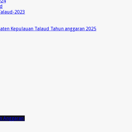
024
ud
Talaud-2023
paten Kepulauan Talaud Tahun anggaran 2025
on Anggaran