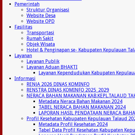
Pemerintah
Struktur Organisasi
Website Desa
Website OPD
Fasilitas
Transportasi
Rumah Sakit
Objek Wisata
Hotel & Penginapan se- Kabupaten Kepulauan Ta
Layanan
Layanan Publik
Layanan Aduan BHAKTI
Layanan Kependudukan Kabupaten Kepulau
Informasi
RENJA 2026 DINAS KOMINFO
RENSTRA DINAS KOMINFO 2025_2029
NERACA BAHAN MAKANAN KAB.KEPL.TALAUD TA
Metadata Neraca Bahan Makanan 2024
TABEL NERACA BAHAN MAKANAN 2024
LAPORAN HASIL PENDATAAN NERACA BAH
Profil Kesehatan Kabupaten Kepulauan Talaud 20
Metadata Profil Kesehatan 2024
Tabel Data Profil Kesehatan Kabupaten Kep