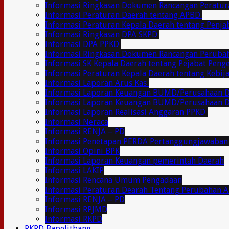
Informasi Ringkasan Dokumen Rancangan Peratu
Informasi Peraturan Daerah tentang APBD
Informasi Peraturan Kepala Daerah tentang Penj
Informasi Ringkasan DPA SKPD
Informasi DPA PPKD
Informasi Ringkasan Dokumen Rancangan Perub
Informasi SK Kepala Daerah tentang Pejabat Pen
Informasi Peraturan Kepala Daerah tentang Kebij
Informasi Laporan Arus Kas
Informasi Laporan Keuangan BUMD/Perusahaan
Informasi Laporan Keuangan BUMD/Perusahaan 
Informasi Laporan Realisasi Anggaran PPKD
Informasi Neraca
Informasi RENJA – PD
Informasi Penetapan PERDA Pertanggungjawaban
Informasi Opini BPK
Informasi Laporan Keuangan pemerintah Daerah
Informasi LAKIP
Informasi Rencana Umum Pengadaan
Informasi Peraturan Dearah Tentang Perubahan 
Informasi RENJA – PD
Informasi RPJMD
Informasi RKPD
RKPD Bapelitbang