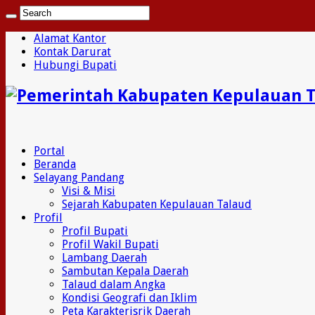
Alamat Kantor
Kontak Darurat
Hubungi Bupati
Portal
Beranda
Selayang Pandang
Visi & Misi
Sejarah Kabupaten Kepulauan Talaud
Profil
Profil Bupati
Profil Wakil Bupati
Lambang Daerah
Sambutan Kepala Daerah
Talaud dalam Angka
Kondisi Geografi dan Iklim
Peta Karakterisrik Daerah