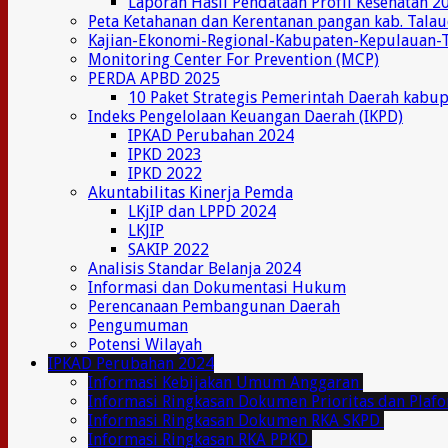
Laporan Hasil Pendataan Profil Kesehatan 2
Peta Ketahanan dan Kerentanan pangan kab. Tala
Kajian-Ekonomi-Regional-Kabupaten-Kepulauan-
Monitoring Center For Prevention (MCP)
PERDA APBD 2025
10 Paket Strategis Pemerintah Daerah kabu
Indeks Pengelolaan Keuangan Daerah (IKPD)
IPKAD Perubahan 2024
IPKD 2023
IPKD 2022
Akuntabilitas Kinerja Pemda
LKjIP dan LPPD 2024
LKJIP
SAKIP 2022
Analisis Standar Belanja 2024
Informasi dan Dokumentasi Hukum
Perencanaan Pembangunan Daerah
Pengumuman
Potensi Wilayah
IPKAD Perubahan 2024
Informasi Kebijakan Umum Anggaran
Informasi Ringkasan Dokumen Prioritas dan Plaf
Informasi Ringkasan Dokumen RKA SKPD
Informasi Ringkasan RKA PPKD