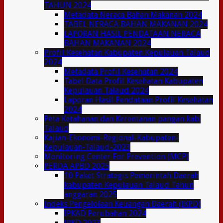
TAHUN 2024
Metadata Neraca Bahan Makanan 2024
TABEL NERACA BAHAN MAKANAN 2024
LAPORAN HASIL PENDATAAN NERACA
BAHAN MAKANAN 2024
Profil Kesehatan Kabupaten Kepulauan Talaud
2024
Metadata Profil Kesehatan 2024
Tabel Data Profil Kesehatan Kabupaten
Kepulauan Talaud 2024
Laporan Hasil Pendataan Profil Kesehatan
2024
Peta Ketahanan dan Kerentanan pangan kab.
Talaud
Kajian-Ekonomi-Regional-Kabupaten-
Kepulauan-Talaud-2023
Monitoring Center For Prevention (MCP)
PERDA APBD 2025
10 Paket Strategis Pemerintah Daerah
kabupaten Kepulauan Talaud Tahun
anggaran 2025
Indeks Pengelolaan Keuangan Daerah (IKPD)
IPKAD Perubahan 2024
IPKD 2023