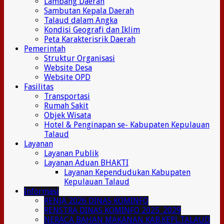
Lambang Daerah
Sambutan Kepala Daerah
Talaud dalam Angka
Kondisi Geografi dan Iklim
Peta Karakterisrik Daerah
Pemerintah
Struktur Organisasi
Website Desa
Website OPD
Fasilitas
Transportasi
Rumah Sakit
Objek Wisata
Hotel & Penginapan se- Kabupaten Kepulauan
Talaud
Layanan
Layanan Publik
Layanan Aduan BHAKTI
Layanan Kependudukan Kabupaten
Kepulauan Talaud
Informasi
RENJA 2026 DINAS KOMINFO
RENSTRA DINAS KOMINFO 2025_2029
NERACA BAHAN MAKANAN KAB.KEPL.TALAUD