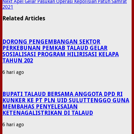
Next
Apel Gelar Pasukan Operasi Kepolisian Patuh Samrat
2021
Related Articles
DORONG PENGEMBANGAN SEKTOR
PERKEBUNAN PEMKAB TALAUD GELAR
SOSIALISASI PROGRAM HILIRISASI KELAPA
TAHUN 202
6 hari ago
BUPATI TALAUD BERSAMA ANGGOTA DPD RI
KUNKER KE PT PLN UID SULUTTENGGO GUNA
MEMBAHAS PENYELESAIAN
KETENAGALISTRIKAN DI TALAUD
6 hari ago