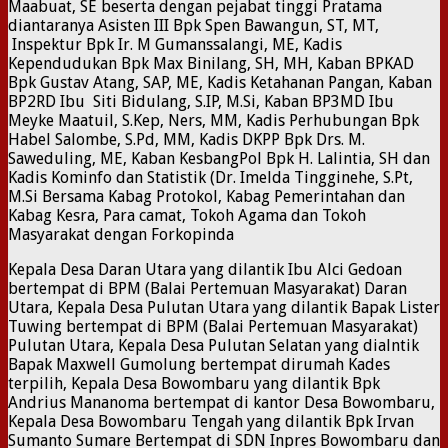
Maabuat, SE beserta dengan pejabat tinggi Pratama
diantaranya Asisten III Bpk Spen Bawangun, ST, MT,
Inspektur Bpk Ir. M Gumanssalangi, ME, Kadis
Kependudukan Bpk Max Binilang, SH, MH, Kaban BPKAD
Bpk Gustav Atang, SAP, ME, Kadis Ketahanan Pangan, Kaban
BP2RD Ibu Siti Bidulang, S.IP, M.Si, Kaban BP3MD Ibu
Meyke Maatuil, S.Kep, Ners, MM, Kadis Perhubungan Bpk
Habel Salombe, S.Pd, MM, Kadis DKPP Bpk Drs. M.
Saweduling, ME, Kaban KesbangPol Bpk H. Lalintia, SH dan
Kadis Kominfo dan Statistik (Dr. Imelda Tingginehe, S.Pt,
M.Si Bersama Kabag Protokol, Kabag Pemerintahan dan
Kabag Kesra, Para camat, Tokoh Agama dan Tokoh
Masyarakat dengan Forkopinda
Kepala Desa Daran Utara yang dilantik Ibu Alci Gedoan
bertempat di BPM (Balai Pertemuan Masyarakat) Daran
Utara, Kepala Desa Pulutan Utara yang dilantik Bapak Lister
Tuwing bertempat di BPM (Balai Pertemuan Masyarakat)
Pulutan Utara, Kepala Desa Pulutan Selatan yang dialntik
Bapak Maxwell Gumolung bertempat dirumah Kades
terpilih, Kepala Desa Bowombaru yang dilantik Bpk
Andrius Mananoma bertempat di kantor Desa Bowombaru,
Kepala Desa Bowombaru Tengah yang dilantik Bpk Irvan
Sumanto Sumare Bertempat di SDN Inpres Bowombaru dan