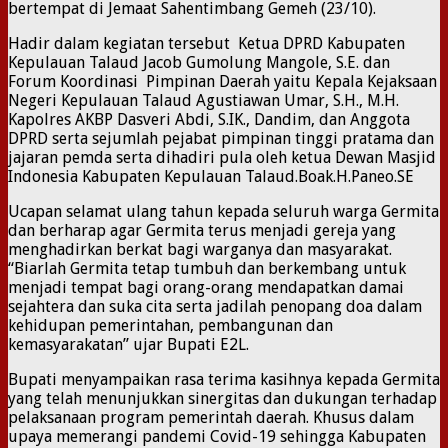
bertempat di Jemaat Sahentimbang Gemeh (23/10).
Hadir dalam kegiatan tersebut Ketua DPRD Kabupaten
Kepulauan Talaud Jacob Gumolung Mangole, S.E. dan
Forum Koordinasi Pimpinan Daerah yaitu Kepala Kejaksaan
Negeri Kepulauan Talaud Agustiawan Umar, S.H., M.H.
Kapolres AKBP Dasveri Abdi, S.IK., Dandim, dan Anggota
DPRD serta sejumlah pejabat pimpinan tinggi pratama dan
jajaran pemda serta dihadiri pula oleh ketua Dewan Masjid
Indonesia Kabupaten Kepulauan Talaud.Boak.H.Paneo.SE
Ucapan selamat ulang tahun kepada seluruh warga Germita
dan berharap agar Germita terus menjadi gereja yang
menghadirkan berkat bagi warganya dan masyarakat.
“Biarlah Germita tetap tumbuh dan berkembang untuk
menjadi tempat bagi orang-orang mendapatkan damai
sejahtera dan suka cita serta jadilah penopang doa dalam
kehidupan pemerintahan, pembangunan dan
kemasyarakatan” ujar Bupati E2L.
Bupati menyampaikan rasa terima kasihnya kepada Germita
yang telah menunjukkan sinergitas dan dukungan terhadap
pelaksanaan program pemerintah daerah. Khusus dalam
upaya memerangi pandemi Covid-19 sehingga Kabupaten