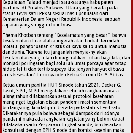
Kepulauan Talaud menjadi satu-satunya kabupaten
pertama di Provinsi Sulawesi Utara yang berada pada
status Level satu PPKM sesuai hasil penilaian dari
Kementerian Dalam Negeri Republik Indonesia, sebuah
capaian yang sungguh luar biasa.
Thema Khotbah tentang “Keselamatan yang besar”, bahwa
keselamatan itu adalah anugerah atau hadiah terindah
melalui pengorbanan Kristus di kayu salib untuk manusia
dan dunia. “Karena itu janganlah menyia-nyiakan
keselamatan yang telah dianugerahkan Tuhan bagi kita, dan
menjadi peringatan bagi seluruh umat percaya agar tetap
hidup teliti dan tertib supaya kita jangan hanyut dibawa
arus kesesatan” tuturnya oleh Ketua Germia Dr. A. Abbas
Ketua umum panitia HUT Sinode tahun 2021, Decker G.
Lasut, S.Pd., M.Pd mengatakan seluruh rangkaian acara
ulang tahun dilaksanakan sesuai protokol kesehatan
mengingat kegiatan disaat pandemi masih sementara
berlangsung, kendatipun berada pada status level satu.
Dikatakannya pula bahwa sebagai dampak dari adanya
pandemi maka ada rangkaian kegiatan yang belum dapat
dilaksakan yaitu Pesparawi tingkat sinode, berdasarkan
konsultasi dengan BPH Sinode dan komisi kesenian maka