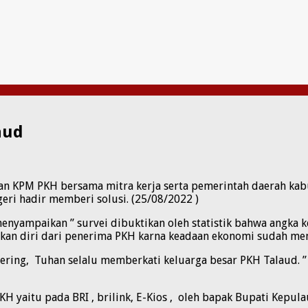
aud
n KPM PKH bersama mitra kerja serta pemerintah daerah kab
ri hadir memberi solusi. (25/08/2022 )
menyampaikan ” survei dibuktikan oleh statistik bahwa angka 
n diri dari penerima PKH karna keadaan ekonomi sudah memb
ring, Tuhan selalu memberkati keluarga besar PKH Talaud. ”
KH yaitu pada BRI , brilink, E-Kios , oleh bapak Bupati Kepu