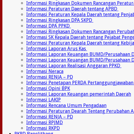
Informasi Ringkasan Dokumen Rancangan Peratu
Informasi Peraturan Daerah tentang APBD
Informasi Peraturan Kepala Daerah tentang Penj
Informasi Ringkasan DPA SKPD
Informasi DPA PPKD
Informasi Ringkasan Dokumen Rancangan Perub
Informasi SK Kepala Daerah tentang Pejabat Pen
Informasi Peraturan Kepala Daerah tentang Kebij
Informasi Laporan Arus Kas
Informasi Laporan Keuangan BUMD/Perusahaan
Informasi Laporan Keuangan BUMD/Perusahaan 
Informasi Laporan Realisasi Anggaran PPKD
Informasi Neraca
Informasi RENJA – PD
Informasi Penetapan PERDA Pertanggungjawaban
Informasi Opini BPK
Informasi Laporan Keuangan pemerintah Daerah
Informasi LAKIP
Informasi Rencana Umum Pengadaan
Informasi Peraturan Dearah Tentang Perubahan 
Informasi RENJA – PD
Informasi RPJMD
Informasi RKPD
RKPD Bapelitbang