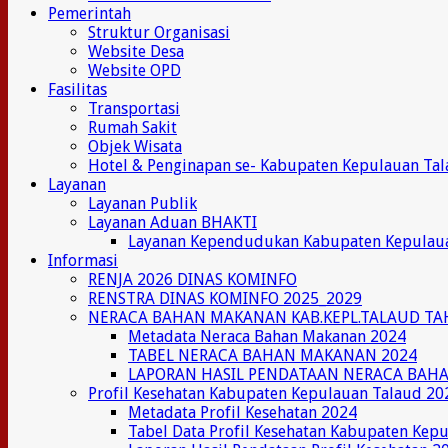
Pemerintah
Struktur Organisasi
Website Desa
Website OPD
Fasilitas
Transportasi
Rumah Sakit
Objek Wisata
Hotel & Penginapan se- Kabupaten Kepulauan Ta
Layanan
Layanan Publik
Layanan Aduan BHAKTI
Layanan Kependudukan Kabupaten Kepulau
Informasi
RENJA 2026 DINAS KOMINFO
RENSTRA DINAS KOMINFO 2025_2029
NERACA BAHAN MAKANAN KAB.KEPL.TALAUD TA
Metadata Neraca Bahan Makanan 2024
TABEL NERACA BAHAN MAKANAN 2024
LAPORAN HASIL PENDATAAN NERACA BAH
Profil Kesehatan Kabupaten Kepulauan Talaud 20
Metadata Profil Kesehatan 2024
Tabel Data Profil Kesehatan Kabupaten Kep