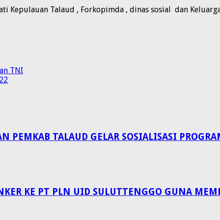
ati Kepulauan Talaud , Forkopimda , dinas sosial dan Keluarg
an TNI
022
EMKAB TALAUD GELAR SOSIALISASI PROGRAM 
NKER KE PT PLN UID SULUTTENGGO GUNA MEM