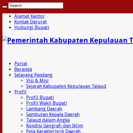
Alamat Kantor
Kontak Darurat
Hubungi Bupati
Portal
Beranda
Selayang Pandang
Visi & Misi
Sejarah Kabupaten Kepulauan Talaud
Profil
Profil Bupati
Profil Wakil Bupati
Lambang Daerah
Sambutan Kepala Daerah
Talaud dalam Angka
Kondisi Geografi dan Iklim
Peta Karakterisrik Daerah