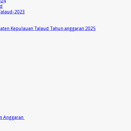
024
ud
Talaud-2023
paten Kepulauan Talaud Tahun anggaran 2025
on Anggaran