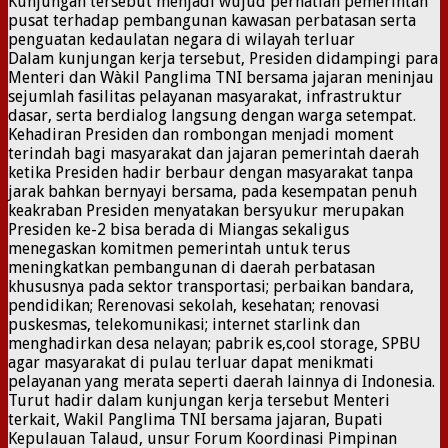
Kunjungan tersebut menjadi wujud perhatian pemerintah
pusat terhadap pembangunan kawasan perbatasan serta
penguatan kedaulatan negara di wilayah terluar
Dalam kunjungan kerja tersebut, Presiden didampingi para
Menteri dan Wàkil Panglima TNI bersama jajaran meninjau
sejumlah fasilitas pelayanan masyarakat, infrastruktur
dasar, serta berdialog langsung dengan warga setempat.
Kehadiran Presiden dan rombongan menjadi moment
terindah bagi masyarakat dan jajaran pemerintah daerah
ketika Presiden hadir berbaur dengan masyarakat tanpa
jarak bahkan bernyayi bersama, pada kesempatan penuh
keakraban Presiden menyatakan bersyukur merupakan
Presiden ke-2 bisa berada di Miangas sekaligus
menegaskan komitmen pemerintah untuk terus
meningkatkan pembangunan di daerah perbatasan
khususnya pada sektor transportasi; perbaikan bandara,
pendidikan; Rerenovasi sekolah, kesehatan; renovasi
puskesmas, telekomunikasi; internet starlink dan
menghadirkan desa nelayan; pabrik es,cool storage, SPBU
agar masyarakat di pulau terluar dapat menikmati
pelayanan yang merata seperti daerah lainnya di Indonesia.
Turut hadir dalam kunjungan kerja tersebut Menteri
terkait, Wakil Panglima TNI bersama jajaran, Bupati
Kepulauan Talaud, unsur Forum Koordinasi Pimpinan