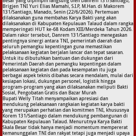
Besar yang dipimpin langsung oleh Danrem 131/Santiago,
Brigjen TNI Yuri Elias Mamahi, S.I.P, M.Han. di Makorem
131/Santiago, Manado, Senin (22/6/2026). Pertemuan
dilaksanakan guna membahas Karya Bakti yang akan
dilaksanakan di Kabupaten Kepulauan Talaud dalam rangka
memperingati HUT ke-68 Kodam XIII/Merdeka Tahun 2026.
Dalam rakor tersebut, Danrem 131/Santiago menegaskan
pentingnya sinergi antara TNI, pemerintah daerah dan
seluruh pemangku kepentingan guna memastikan
pelaksanaan kegiatan berjalan lancar dan tepat sasaran.
Untuk itu dibutuhkan bantuan dan dukungan dari
Pemerintah Daerah dan pemangku kepentingan dalam
pelaksanaan kegiatan dan pada kesempatan itu juga
berbagai aspek teknis dibahas secara mendalam, mulai dari
kesiapan lokasi, dukungan personel, logistik hingga
program-program yang akan dilaksanakan meliputi Bakti
Sosial, Pengobatan Gratis dan Bazar Murah
Bupati Welly Titah menyampaikan apresiasi dan
mendukung pelaksanaan rangkaian kegiatan karya bakti
yang merupakan perhatian dan komitmen TNI, khususnya
Korem 131/Santiago dalam mendukung pembangunan di
Kabupaten Kepulauan Talaud. Menurutnya Karya Bakti
Skala Besar tidak hanya menjadi momentum mempererat
kemanunggalan TNI dan rakyat tetapi juga menjadi upaya