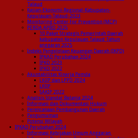
Talaud
Kajian-Ekonomi-Regional-Kabupaten-
Kepulauan-Talaud-2023
Monitoring Center For Prevention (MCP)
PERDA APBD 2025
10 Paket Strategis Pemerintah Daerah
kabupaten Kepulauan Talaud Tahun
anggaran 2025
Indeks Pengelolaan Keuangan Daerah (IKPD)
IPKAD Perubahan 2024
IPKD 2023
IPKD 2022
Akuntabilitas Kinerja Pemda
LKjIP dan LPPD 2024
LKJIP
SAKIP 2022
Analisis Standar Belanja 2024
Informasi dan Dokumentasi Hukum
Perencanaan Pembangunan Daerah
Pengumuman
Potensi Wilayah
IPKAD Perubahan 2024
Informasi Kebijakan Umum Anggaran