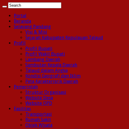
Portal
Beranda
Selayang Pandang
Visi & Misi
Sejarah Kabupaten Kepulauan Talaud
Profil
Profil Bupati
Profil Wakil Bupati
Lambang Daerah
Sambutan Kepala Daerah
Talaud dalam Angka
Kondisi Geografi dan Iklim
Peta Karakterisrik Daerah
Pemerintah
Struktur Organisasi
Website Desa
Website OPD
Fasilitas
Transportasi
Rumah Sakit
Objek Wisata