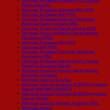
Informasi Ringkasan Dokumen Prioritas dan
Plafon Anggaran
Informasi Ringkasan Dokumen RKA SKPD
Informasi Ringkasan RKA PPKD
Informasi Ringkasan Dokumen Rancangan
Peraturan Daerah tentang APBD
Informasi Peraturan Daerah tentang APBD
Informasi Peraturan Kepala Daerah tentang
Penjabaran APBD
Informasi Ringkasan DPA SKPD
Informasi DPA PPKD
Informasi Ringkasan Dokumen Rancangan
Perubahan APBD
Informasi SK Kepala Daerah tentang Pejabat
Pengelola Keuangan Daerah
Informasi Peraturan Kepala Daerah tentang
Kebijakan Akuntansi
Informasi Laporan Arus Kas
Informasi Laporan Keuangan BUMD/Perusahaan
Daerah (KMP WATUNAPATO)
Informasi Laporan Keuangan BUMD/Perusahaan
Daerah (PDAM)
Informasi Laporan Realisasi Anggaran PPKD
Informasi Neraca