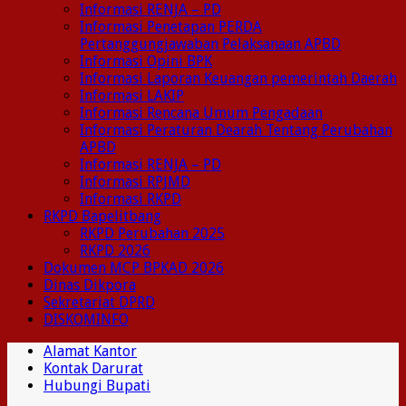
Informasi RENJA – PD
Informasi Penetapan PERDA
Pertanggungjawaban Pelaksanaan APBD
Informasi Opini BPK
Informasi Laporan Keuangan pemerintah Daerah
Informasi LAKIP
Informasi Rencana Umum Pengadaan
Informasi Peraturan Dearah Tentang Perubahan
APBD
Informasi RENJA – PD
Informasi RPJMD
Informasi RKPD
RKPD Bapelitbang
RKPD Perubahan 2025
RKPD 2026
Dokumen MCP BPKAD 2026
Dinas Dikpora
Sekretariat DPRD
DISKOMINFO
Alamat Kantor
Kontak Darurat
Hubungi Bupati