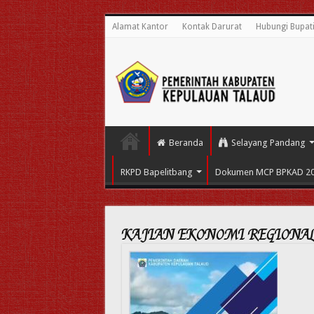
Alamat Kantor
Kontak Darurat
Hubungi Bupat
Beranda
Selayang Pandang
RKPD Bapelitbang
Dokumen MCP BPKAD 2
KAJIAN EKONOMI REGIONA