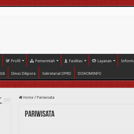
i
Profil
Pemerintah
Fasilitas
Layanan
Inform
026
Dinas Dikpora
Sekretariat DPRD
DISKOMINFO
Home
/
Pariwisata
L
Pariwisata