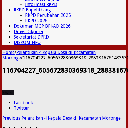
Informasi RKPD
RKPD Bapelitbang
RKPD Perubahan 2025
RKPD 2026
Dokumen MCP BPKAD 2026
Dinas Dikpora
Sekretariat DPRD
DISKOMINFO
Home
/
Pelantikan 4 Kepala Desa di Kecamatan
Moronge
/
116704227_605672830369318_288381676148353
116704227_605672830369318_28838167
Share
Facebook
Twitter
Previous
Pelantikan 4 Kepala Desa di Kecamatan Moronge