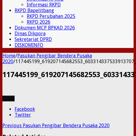
Informasi RKPD
RKPD Bapelitbang
RKPD Perubahan 2025
RKPD 2026
Dokumen MCP BPKAD 2026
Dinas Dikpora
Sekretariat DPRD
DISKOMINFO
Home
/
Pasukan Pengibar Bendera Pusaka
2020
/
117445199_619207145682553_603314337533913707
117445199_619207145682553_60331433
Share
Facebook
Twitter
Previous
Pasukan Pengibar Bendera Pusaka 2020