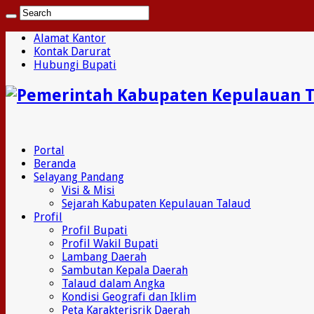
Alamat Kantor
Kontak Darurat
Hubungi Bupati
Portal
Beranda
Selayang Pandang
Visi & Misi
Sejarah Kabupaten Kepulauan Talaud
Profil
Profil Bupati
Profil Wakil Bupati
Lambang Daerah
Sambutan Kepala Daerah
Talaud dalam Angka
Kondisi Geografi dan Iklim
Peta Karakterisrik Daerah