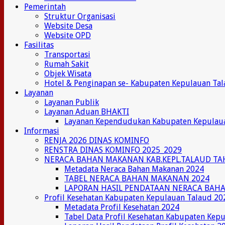
Pemerintah
Struktur Organisasi
Website Desa
Website OPD
Fasilitas
Transportasi
Rumah Sakit
Objek Wisata
Hotel & Penginapan se- Kabupaten Kepulauan Ta
Layanan
Layanan Publik
Layanan Aduan BHAKTI
Layanan Kependudukan Kabupaten Kepulau
Informasi
RENJA 2026 DINAS KOMINFO
RENSTRA DINAS KOMINFO 2025_2029
NERACA BAHAN MAKANAN KAB.KEPL.TALAUD TA
Metadata Neraca Bahan Makanan 2024
TABEL NERACA BAHAN MAKANAN 2024
LAPORAN HASIL PENDATAAN NERACA BAH
Profil Kesehatan Kabupaten Kepulauan Talaud 20
Metadata Profil Kesehatan 2024
Tabel Data Profil Kesehatan Kabupaten Kep