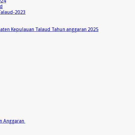
024
ud
Talaud-2023
paten Kepulauan Talaud Tahun anggaran 2025
on Anggaran