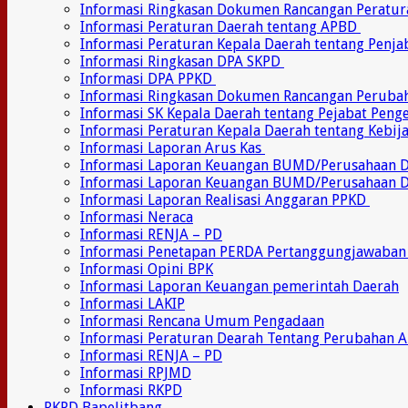
Informasi Ringkasan Dokumen Rancangan Peratu
Informasi Peraturan Daerah tentang APBD
Informasi Peraturan Kepala Daerah tentang Penj
Informasi Ringkasan DPA SKPD
Informasi DPA PPKD
Informasi Ringkasan Dokumen Rancangan Perub
Informasi SK Kepala Daerah tentang Pejabat Pen
Informasi Peraturan Kepala Daerah tentang Kebij
Informasi Laporan Arus Kas
Informasi Laporan Keuangan BUMD/Perusahaan
Informasi Laporan Keuangan BUMD/Perusahaan 
Informasi Laporan Realisasi Anggaran PPKD
Informasi Neraca
Informasi RENJA – PD
Informasi Penetapan PERDA Pertanggungjawaban
Informasi Opini BPK
Informasi Laporan Keuangan pemerintah Daerah
Informasi LAKIP
Informasi Rencana Umum Pengadaan
Informasi Peraturan Dearah Tentang Perubahan 
Informasi RENJA – PD
Informasi RPJMD
Informasi RKPD
RKPD Bapelitbang