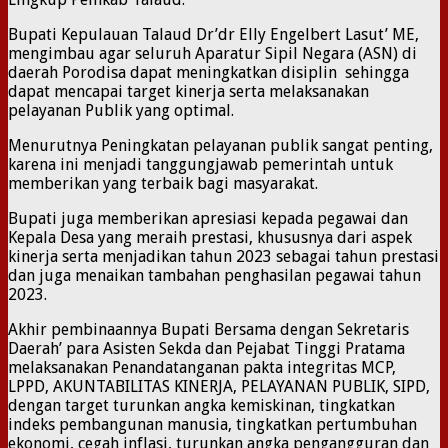
Bupati Kepulauan Talaud Dr’dr Elly Engelbert Lasut’ ME,
mengimbau agar seluruh Aparatur Sipil Negara (ASN) di
daerah Porodisa dapat meningkatkan disiplin sehingga
dapat mencapai target kinerja serta melaksanakan
pelayanan Publik yang optimal.
Menurutnya Peningkatan pelayanan publik sangat penting,
karena ini menjadi tanggungjawab pemerintah untuk
memberikan yang terbaik bagi masyarakat.
Bupati juga memberikan apresiasi kepada pegawai dan
Kepala Desa yang meraih prestasi, khususnya dari aspek
kinerja serta menjadikan tahun 2023 sebagai tahun prestasi
dan juga menaikan tambahan penghasilan pegawai tahun
2023.
Akhir pembinaannya Bupati Bersama dengan Sekretaris
Daerah’ para Asisten Sekda dan Pejabat Tinggi Pratama
melaksanakan Penandatanganan pakta integritas MCP,
LPPD, AKUNTABILITAS KINERJA, PELAYANAN PUBLIK, SIPD,
dengan target turunkan angka kemiskinan, tingkatkan
indeks pembangunan manusia, tingkatkan pertumbuhan
ekonomi, cegah inflasi, turunkan angka pengangguran dan