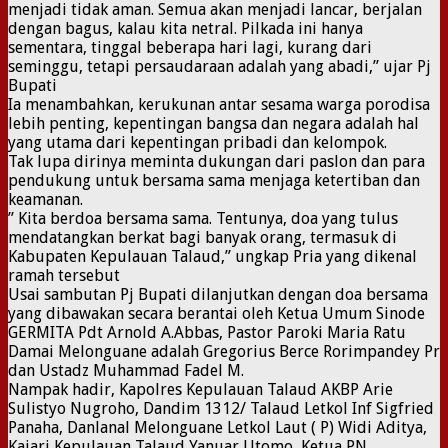
menjadi tidak aman. Semua akan menjadi lancar, berjalan
dengan bagus, kalau kita netral. Pilkada ini hanya
sementara, tinggal beberapa hari lagi, kurang dari
seminggu, tetapi persaudaraan adalah yang abadi,” ujar Pj
Bupati
Ia menambahkan, kerukunan antar sesama warga porodisa
lebih penting, kepentingan bangsa dan negara adalah hal
yang utama dari kepentingan pribadi dan kelompok.
Tak lupa dirinya meminta dukungan dari paslon dan para
pendukung untuk bersama sama menjaga ketertiban dan
keamanan.
” Kita berdoa bersama sama. Tentunya, doa yang tulus
mendatangkan berkat bagi banyak orang, termasuk di
Kabupaten Kepulauan Talaud,” ungkap Pria yang dikenal
ramah tersebut
Usai sambutan Pj Bupati dilanjutkan dengan doa bersama
yang dibawakan secara berantai oleh Ketua Umum Sinode
GERMITA Pdt Arnold A.Abbas, Pastor Paroki Maria Ratu
Damai Melonguane adalah Gregorius Berce Rorimpandey Pr
dan Ustadz Muhammad Fadel M.
Nampak hadir, Kapolres Kepulauan Talaud AKBP Arie
Sulistyo Nugroho, Dandim 1312/ Talaud Letkol Inf Sigfried
Panaha, Danlanal Melonguane Letkol Laut ( P) Widi Aditya,
Kajari Kepulauan Talaud Yanuar Utomo, Ketua PN