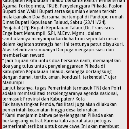
Kabupaten Kepulauan Talaud bersama Kantor Kementerian
Agama, Forkopimda, FKUB, Penyelenggara Pilkada, Paslon
Bupati dan Wakil Bupati serta sejumlah elemen terkait
melaksanakan Doa Bersama. bertempat di Pandopo rumah
Dinas Bupati Kepulauan Talaud, Sabtu (23/11/24).
Penjabat ( Pj) Bupati Kepulauan Talaud,Dr. Fransiscus
Engelbert Manumpil, S.Pi, M.Env, Mgmt , dalam
sambutannya menyampaikan kehadiran sejumlah unsur
dalam kegiatan strategis hari ini tentunya patut disyukuri.
Atas kehadiran semuanya Dia juga mengapresiasi dan
memberikan reward.
” Jadi tujuan kita untuk doa bersama nanti, memanjatkan
doa yang tulus untuk penyelenggaraan Pilkada di
Kabupaten Kepulauan Talaud, sehingga berlangsung
dengan damai, tertib, aman, kondusif, terkendali,” ujar
Manumpil
Lanjut katanya, tugas Pemerintah termasuk TNI dan Polri
adalah memfasilitasi terselenggaranya agenda nasional,
termasuk Provinsi dan Kabupaten/ Kota.
Tak hanya tingkat Pemda, fasilitasi juga akan dilakukan
pemerintah kecamatan hingga desa kelurahan.
” Kami menjamin bahwa penyelenggaran Pilkada akan
berlangsung netral. Karena kalo aparat atau petugas
pemerintah terlibat untuk cawe cawe. Ini akan membuat