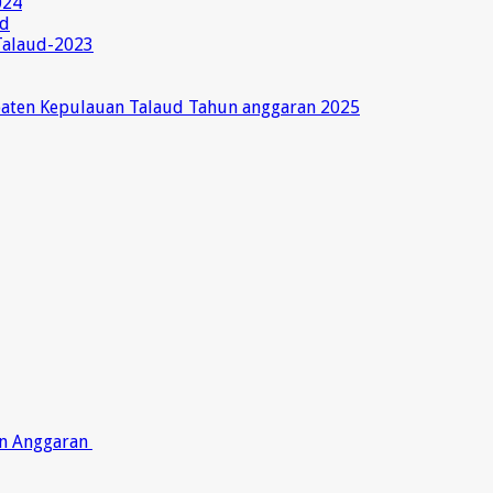
024
ud
Talaud-2023
paten Kepulauan Talaud Tahun anggaran 2025
on Anggaran