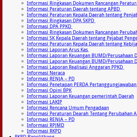
Informasi Ringkasan Dokumen Rancangan Peratu
Informasi Peraturan Daerah tentang APBD
Informasi Peraturan Kepala Daerah tentang Penj
Informasi Ringkasan DPA SKPD
Informasi DPA PPKD
Informasi Ringkasan Dokumen Rancangan Perub
Informasi SK Kepala Daerah tentang Pejabat Pen
Informasi Peraturan Kepala Daerah tentang Kebij
Informasi Laporan Arus Kas
Informasi Laporan Keuangan BUMD/Perusahaan
Informasi Laporan Keuangan BUMD/Perusahaan 
Informasi Laporan Realisasi Anggaran PPKD
Informasi Neraca
Informasi RENJA – PD
Informasi Penetapan PERDA Pertanggungjawaban
Informasi Opini BPK
Informasi Laporan Keuangan pemerintah Daerah
Informasi LAKIP
Informasi Rencana Umum Pengadaan
Informasi Peraturan Dearah Tentang Perubahan 
Informasi RENJA – PD
Informasi RPJMD
Informasi RKPD
RKPD Bapelitbang