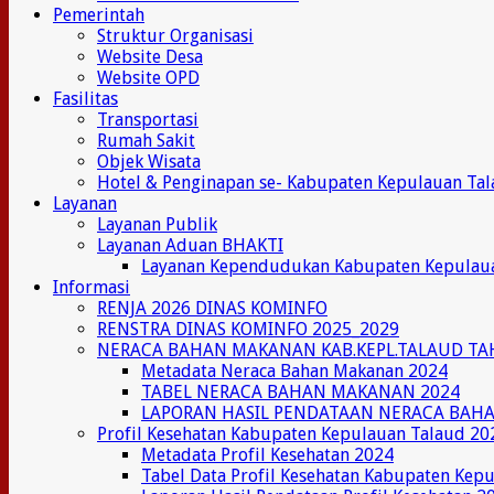
Pemerintah
Struktur Organisasi
Website Desa
Website OPD
Fasilitas
Transportasi
Rumah Sakit
Objek Wisata
Hotel & Penginapan se- Kabupaten Kepulauan Ta
Layanan
Layanan Publik
Layanan Aduan BHAKTI
Layanan Kependudukan Kabupaten Kepulau
Informasi
RENJA 2026 DINAS KOMINFO
RENSTRA DINAS KOMINFO 2025_2029
NERACA BAHAN MAKANAN KAB.KEPL.TALAUD TA
Metadata Neraca Bahan Makanan 2024
TABEL NERACA BAHAN MAKANAN 2024
LAPORAN HASIL PENDATAAN NERACA BAH
Profil Kesehatan Kabupaten Kepulauan Talaud 20
Metadata Profil Kesehatan 2024
Tabel Data Profil Kesehatan Kabupaten Kep