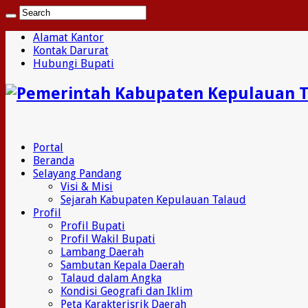
Alamat Kantor
Kontak Darurat
Hubungi Bupati
Portal
Beranda
Selayang Pandang
Visi & Misi
Sejarah Kabupaten Kepulauan Talaud
Profil
Profil Bupati
Profil Wakil Bupati
Lambang Daerah
Sambutan Kepala Daerah
Talaud dalam Angka
Kondisi Geografi dan Iklim
Peta Karakterisrik Daerah