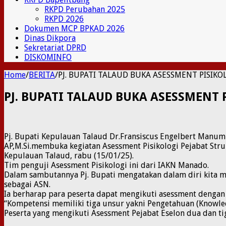
RKPD Perubahan 2025
RKPD 2026
Dokumen MCP BPKAD 2026
Dinas Dikpora
Sekretariat DPRD
DISKOMINFO
Home
/
BERITA
/
PJ. BUPATI TALAUD BUKA ASESSMENT PISIK
PJ. BUPATI TALAUD BUKA ASESSMENT
Pj. Bupati Kepulauan Talaud Dr.Fransiscus Engelbert Manump
AP,M.Si.membuka kegiatan Asessment Pisikologi Pejabat St
Kepulauan Talaud, rabu (15/01/25).
Tim penguji Asessment Pisikologi ini dari IAKN Manado.
Dalam sambutannya Pj. Bupati mengatakan dalam diri kita me
sebagai ASN.
Ia berharap para peserta dapat mengikuti asessment dengan
“Kompetensi memiliki tiga unsur yakni Pengetahuan (Knowledg
Peserta yang mengikuti Asessment Pejabat Eselon dua dan ti