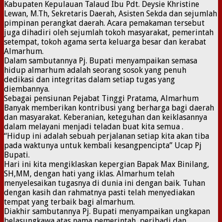
Kabupaten Kepulauan Talaud Ibu Pdt. Deysie Khristine
Lewan, M.Th, Sekretaris Daerah, Asisten Sekda dan sejumlah
pimpinan perangkat daerah. Acara pemakaman tersebut
juga dihadiri oleh sejumlah tokoh masyarakat, pemerintah
setempat, tokoh agama serta keluarga besar dan kerabat
Almarhum.
Dalam sambutannya Pj. Bupati menyampaikan semasa
hidup almarhum adalah seorang sosok yang penuh
dedikasi dan integritas dalam setiap tugas yang
diembannya.
Sebagai pensiunan Pejabat Tinggi Pratama, Almarhum
Banyak memberikan kontribusi yang berharga bagi daerah
dan masyarakat. Keberanian, keteguhan dan keiklasannya
dalam melayani menjadi teladan buat kita semua .
“Hidup ini adalah sebuah perjalanan setiap kita akan tiba
pada waktunya untuk kembali kesangpencipta” Ucap Pj
Bupati.
Hari ini kita mengiklaskan kepergian Bapak Max Binilang,
SH,MM, dengan hati yang iklas. Almarhum telah
menyelesaikan tugasnya di dunia ini dengan baik. Tuhan
dengan kasih dan rahmatnya pasti telah menyediakan
tempat yang terbaik bagi almarhum.
Diakhir sambutannya Pj. Bupati menyampaikan ungkapan
belasungkawa atas nama pemerintah, peribadi dan