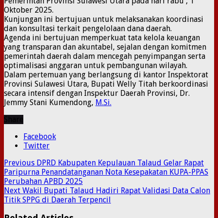
Pemerintah Provinsi Sulawesi Utara pada hari rabu , 1
Oktober 2025.
Kunjungan ini bertujuan untuk melaksanakan koordinasi
dan konsultasi terkait pengelolaan dana daerah.
Agenda ini bertujuan memperkuat tata kelola keuangan
yang transparan dan akuntabel, sejalan dengan komitmen
pemerintah daerah dalam mencegah penyimpangan serta
optimalisasi anggaran untuk pembangunan wilayah.
Dalam pertemuan yang berlangsung di kantor Inspektorat
Provinsi Sulawesi Utara, Bupati Welly Titah berkoordinasi
secara intensif dengan Inspektur Daerah Provinsi, Dr.
Jemmy Stani Kumendong,
M.Si.
Share
Facebook
Twitter
Previous
DPRD Kabupaten Kepulauan Talaud Gelar Rapat
Paripurna Penandatanganan Nota Kesepakatan KUPA-PPAS
Perubahan APBD 2025
Next
Wakil Bupati Talaud Hadiri Rapat Validasi Data Calon
Titik SPPG di Daerah Terpencil