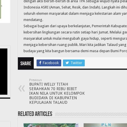
dengan aksi bersih-bersih di area TPA sebagai wujud nyata pel
Indonesia ASRI (Aman, Sehat, Resik, dan Indah). Langkah ini 
seluruh elemen masyarakat dalam menjaga kelestarian alam ya
mendatang.
Sebagai bagian dari upaya berkelanjutan, Pemerintah Kabupate
kebersihan lingkungan secara rutin setiap hari Jumat. Melalui g
masyarakat untuk mulai mengubah gaya hidup, seperti menguran
menjaga kebersihan ruang publik. Mari kita jadikan Talaud yan
budaya yang kita bangun bersama demi masa depan Bumi Porodi
Facebook
Twitter
Share
Previous
BUPATI WELLY TITAH
SERAHKAN 70 RIBU BIBIT
IKAN NILA UNTUK KELOMPOK
BUDIDAYA DI KABUPATEN
KEPULAUAN TALAUD
Related Articles