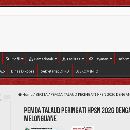
i
Profil
Pemerintah
Fasilitas
Layanan
Inform
026
Dinas Dikpora
Sekretariat DPRD
DISKOMINFO
Home
/
BERITA
/
PEMDA TALAUD PERINGATI HPSN 2026 DENGAN
L
PEMDA TALAUD PERINGATI HPSN 2026 DENGA
MELONGUANE