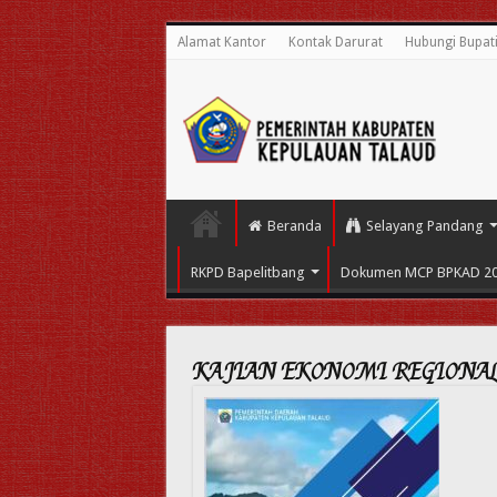
Alamat Kantor
Kontak Darurat
Hubungi Bupat
Beranda
Selayang Pandang
RKPD Bapelitbang
Dokumen MCP BPKAD 2
KAJIAN EKONOMI REGIONA