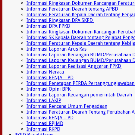
Informasi Ringkasan Dokumen Rancangan Peratu
Informasi Peraturan Daerah tentang APBD
Informasi Peraturan Kepala Daerah tentang Penj
Informasi Ringkasan DPA SKPD
Informasi DPA PPKD
Informasi Ringkasan Dokumen Rancangan Perub
Informasi SK Kepala Daerah tentang Pejabat Pen
Informasi Peraturan Kepala Daerah tentang Kebij
Informasi Laporan Arus Kas
Informasi Laporan Keuangan BUMD/Perusahaan
Informasi Laporan Keuangan BUMD/Perusahaan 
Informasi Laporan Realisasi Anggaran PPKD
Informasi Neraca
Informasi RENJA – PD
Informasi Penetapan PERDA Pertanggungjawaban
Informasi Opini BPK
Informasi Laporan Keuangan pemerintah Daerah
Informasi LAKIP
Informasi Rencana Umum Pengadaan
Informasi Peraturan Dearah Tentang Perubahan 
Informasi RENJA – PD
Informasi RPJMD
Informasi RKPD
RKPD Bapelitbang