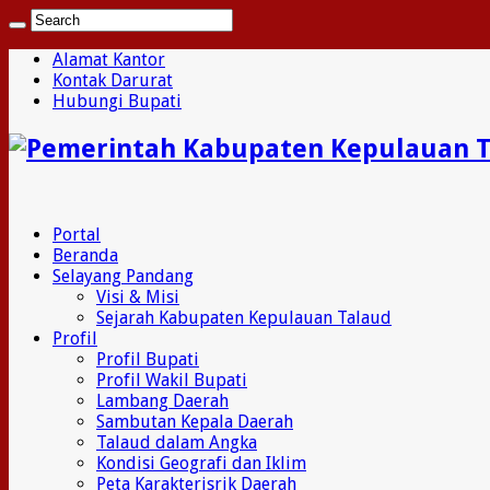
Alamat Kantor
Kontak Darurat
Hubungi Bupati
Portal
Beranda
Selayang Pandang
Visi & Misi
Sejarah Kabupaten Kepulauan Talaud
Profil
Profil Bupati
Profil Wakil Bupati
Lambang Daerah
Sambutan Kepala Daerah
Talaud dalam Angka
Kondisi Geografi dan Iklim
Peta Karakterisrik Daerah