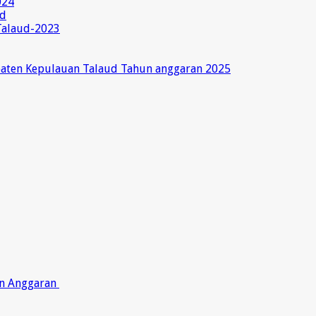
024
ud
Talaud-2023
paten Kepulauan Talaud Tahun anggaran 2025
on Anggaran