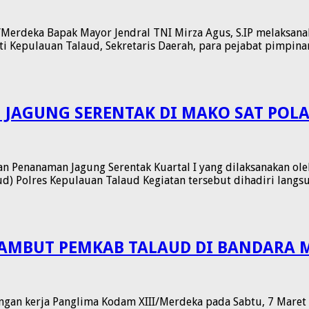
erdeka Bapak Mayor Jendral TNI Mirza Agus, S.IP melaksanaka
ati Kepulauan Talaud, Sekretaris Daerah, para pejabat pimpin
 JAGUNG SERENTAK DI MAKO SAT POL
Penanaman Jagung Serentak Kuartal I yang dilaksanakan oleh 
rud) Polres Kepulauan Talaud Kegiatan tersebut dihadiri lan
SAMBUT PEMKAB TALAUD DI BANDARA
an kerja Panglima Kodam XIII/Merdeka pada Sabtu, 7 Maret 