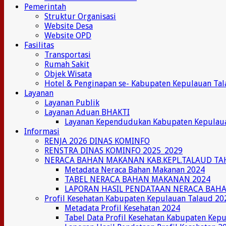
Pemerintah
Struktur Organisasi
Website Desa
Website OPD
Fasilitas
Transportasi
Rumah Sakit
Objek Wisata
Hotel & Penginapan se- Kabupaten Kepulauan Ta
Layanan
Layanan Publik
Layanan Aduan BHAKTI
Layanan Kependudukan Kabupaten Kepulau
Informasi
RENJA 2026 DINAS KOMINFO
RENSTRA DINAS KOMINFO 2025_2029
NERACA BAHAN MAKANAN KAB.KEPL.TALAUD TA
Metadata Neraca Bahan Makanan 2024
TABEL NERACA BAHAN MAKANAN 2024
LAPORAN HASIL PENDATAAN NERACA BAH
Profil Kesehatan Kabupaten Kepulauan Talaud 20
Metadata Profil Kesehatan 2024
Tabel Data Profil Kesehatan Kabupaten Kep