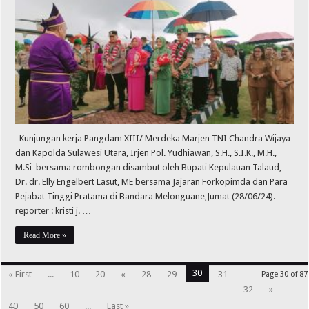
Kunjungan kerja Pangdam XIII/ Merdeka Marjen TNI Chandra Wijaya
dan Kapolda Sulawesi Utara, Irjen Pol. Yudhiawan, S.H., S.I.K., M.H.,
M.Si bersama rombongan disambut oleh Bupati Kepulauan Talaud,
Dr. dr. Elly Engelbert Lasut, ME bersama Jajaran Forkopimda dan Para
Pejabat Tinggi Pratama di Bandara Melonguane,Jumat (28/06/24).
reporter : kristi j. …
Read More »
30
« First
...
10
20
«
28
29
31
Page 30 of 87
32
»
40
50
60
...
Last »