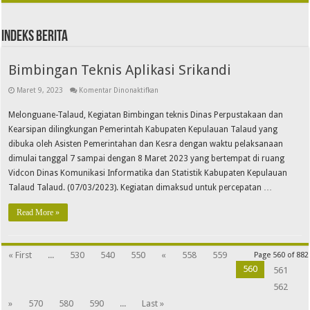
Indeks Berita
Bimbingan Teknis Aplikasi Srikandi
Maret 9, 2023
Komentar Dinonaktifkan
Melonguane-Talaud, Kegiatan Bimbingan teknis Dinas Perpustakaan dan
Kearsipan dilingkungan Pemerintah Kabupaten Kepulauan Talaud yang
dibuka oleh Asisten Pemerintahan dan Kesra dengan waktu pelaksanaan
dimulai tanggal 7 sampai dengan 8 Maret 2023 yang bertempat di ruang
Vidcon Dinas Komunikasi Informatika dan Statistik Kabupaten Kepulauan
Talaud Talaud. (07/03/2023). Kegiatan dimaksud untuk percepatan …
Read More »
« First
...
530
540
550
«
558
559
Page 560 of 882
560
561
562
»
570
580
590
...
Last »