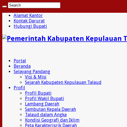
Alamat Kantor
Kontak Darurat
Hubungi Bupati
Portal
Beranda
Selayang Pandang
Visi & Misi
Sejarah Kabupaten Kepulauan Talaud
Profil
Profil Bupati
Profil Wakil Bupati
Lambang Daerah
Sambutan Kepala Daerah
Talaud dalam Angka
Kondisi Geografi dan Iklim
Peta Karakterisrik Daerah