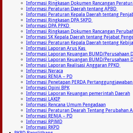
Informasi Ringkasan Dokumen Rancangan Peratu
Informasi Peraturan Daerah tentang APBD
Informasi Peraturan Kepala Daerah tentang Penj
Informasi Ringkasan DPA SKPD
Informasi DPA PPKD
Informasi Ringkasan Dokumen Rancangan Perub
Informasi SK Kepala Daerah tentang Pejabat Pen
Informasi Peraturan Kepala Daerah tentang Kebij
Informasi Laporan Arus Kas
Informasi Laporan Keuangan BUMD/Perusahaan
Informasi Laporan Keuangan BUMD/Perusahaan 
Informasi Laporan Realisasi Anggaran PPKD
Informasi Neraca
Informasi RENJA – PD
Informasi Penetapan PERDA Pertanggungjawaban
Informasi Opini BPK
Informasi Laporan Keuangan pemerintah Daerah
Informasi LAKIP
Informasi Rencana Umum Pengadaan
Informasi Peraturan Dearah Tentang Perubahan 
Informasi RENJA – PD
Informasi RPJMD
Informasi RKPD
RKPD Bapelitbang