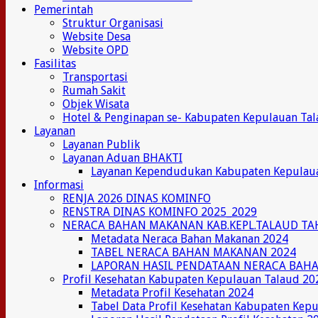
Pemerintah
Struktur Organisasi
Website Desa
Website OPD
Fasilitas
Transportasi
Rumah Sakit
Objek Wisata
Hotel & Penginapan se- Kabupaten Kepulauan Ta
Layanan
Layanan Publik
Layanan Aduan BHAKTI
Layanan Kependudukan Kabupaten Kepulau
Informasi
RENJA 2026 DINAS KOMINFO
RENSTRA DINAS KOMINFO 2025_2029
NERACA BAHAN MAKANAN KAB.KEPL.TALAUD TA
Metadata Neraca Bahan Makanan 2024
TABEL NERACA BAHAN MAKANAN 2024
LAPORAN HASIL PENDATAAN NERACA BAH
Profil Kesehatan Kabupaten Kepulauan Talaud 20
Metadata Profil Kesehatan 2024
Tabel Data Profil Kesehatan Kabupaten Kep