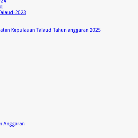
024
ud
Talaud-2023
paten Kepulauan Talaud Tahun anggaran 2025
on Anggaran