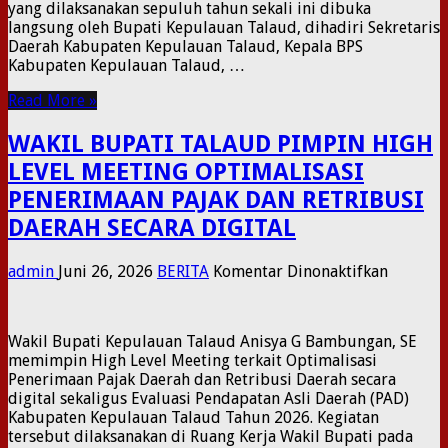
yang dilaksanakan sepuluh tahun sekali ini dibuka
CANAN
langsung oleh Bupati Kepulauan Talaud, dihadiri Sekretaris
SENSUS
Daerah Kabupaten Kepulauan Talaud, Kepala BPS
EKONOM
Kabupaten Kepulauan Talaud, …
2026
Read More »
WAKIL BUPATI TALAUD PIMPIN HIGH
LEVEL MEETING OPTIMALISASI
PENERIMAAN PAJAK DAN RETRIBUSI
DAERAH SECARA DIGITAL
pada
admin
Juni 26, 2026
BERITA
Komentar Dinonaktifkan
WAKIL
BUPATI
TALAUD
Wakil Bupati Kepulauan Talaud Anisya G Bambungan, SE
PIMPIN
memimpin High Level Meeting terkait Optimalisasi
HIGH
Penerimaan Pajak Daerah dan Retribusi Daerah secara
LEVEL
digital sekaligus Evaluasi Pendapatan Asli Daerah (PAD)
MEETIN
Kabupaten Kepulauan Talaud Tahun 2026. Kegiatan
OPTIMAL
tersebut dilaksanakan di Ruang Kerja Wakil Bupati pada
PENERI