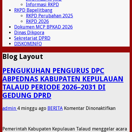
Informasi RKPD
RKPD Bapelitbang
RKPD Perubahan 2025
RKPD 2026
Dokumen MCP BPKAD 2026
Dinas Dikpora
Sekretariat DPRD
DISKOMINFO
Blog Layout
PENGUKUHAN PENGURUS DPC
ABPEDNAS KABUPATEN KEPULAUAN
TALAUD PERIODE 2026–2031 DI
GEDUNG DPRD
pada
admin
4 minggu ago
BERITA
Komentar Dinonaktifkan
PENGU
PENGU
DPC
​Pemerintah Kabupaten Kepulauan Talaud menggelar acara
ABPED