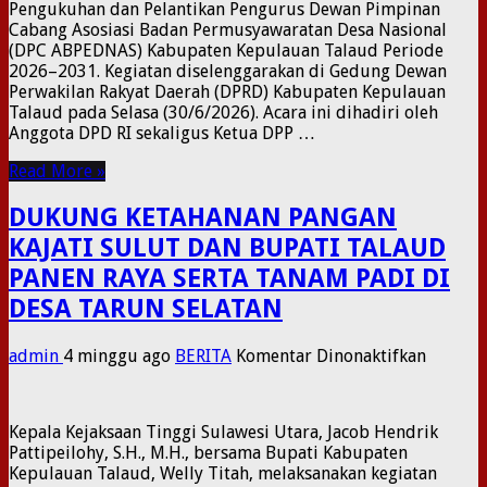
Pengukuhan dan Pelantikan Pengurus Dewan Pimpinan
KABUP
Cabang Asosiasi Badan Permusyawaratan Desa Nasional
KEPUL
(DPC ABPEDNAS) Kabupaten Kepulauan Talaud Periode
TALAU
2026–2031. Kegiatan diselenggarakan di Gedung Dewan
PERIOD
Perwakilan Rakyat Daerah (DPRD) Kabupaten Kepulauan
2026–
Talaud pada Selasa (30/6/2026). ​Acara ini dihadiri oleh
2031
Anggota DPD RI sekaligus Ketua DPP …
DI
GEDUN
Read More »
DPRD
DUKUNG KETAHANAN PANGAN
KAJATI SULUT DAN BUPATI TALAUD
PANEN RAYA SERTA TANAM PADI DI
DESA TARUN SELATAN
pada
admin
4 minggu ago
BERITA
Komentar Dinonaktifkan
DUKUN
KETAH
PANGA
Kepala Kejaksaan Tinggi Sulawesi Utara, Jacob Hendrik
KAJATI
Pattipeilohy, S.H., M.H., bersama Bupati Kabupaten
SULUT
Kepulauan Talaud, Welly Titah, melaksanakan kegiatan
DAN