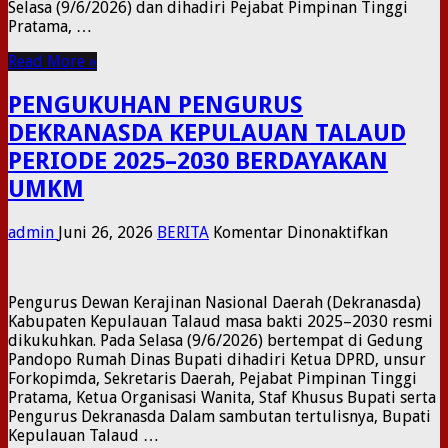
Selasa (9/6/2026) dan dihadiri Pejabat Pimpinan Tinggi
PAJAK
Pratama, …
DAN
RETRIBU
Read More »
DAERAH
SECARA
PENGUKUHAN PENGURUS
DIGITAL
DEKRANASDA KEPULAUAN TALAUD
PERIODE 2025–2030 BERDAYAKAN
UMKM
pada
admin
Juni 26, 2026
BERITA
Komentar Dinonaktifkan
PENGU
PENGUR
DEKRAN
​Pengurus Dewan Kerajinan Nasional Daerah (Dekranasda)
KEPULA
Kabupaten Kepulauan Talaud masa bakti 2025–2030 resmi
TALAUD
dikukuhkan. Pada Selasa (9/6/2026) bertempat di Gedung
PERIOD
Pandopo Rumah Dinas Bupati dihadiri Ketua DPRD, unsur
2025–
Forkopimda, Sekretaris Daerah, Pejabat Pimpinan Tinggi
2030
Pratama, Ketua Organisasi Wanita, Staf Khusus Bupati serta
BERDAY
Pengurus Dekranasda ​Dalam sambutan tertulisnya, Bupati
UMKM
Kepulauan Talaud …