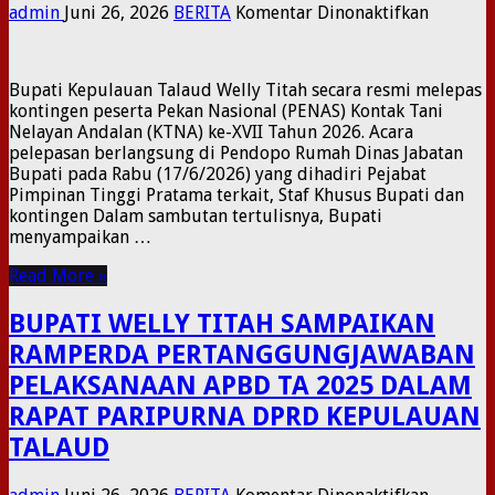
pada
admin
Juni 26, 2026
BERITA
Komentar Dinonaktifkan
BUPATI
KEPULA
TALAUD
​Bupati Kepulauan Talaud Welly Titah secara resmi melepas
LEPAS
kontingen peserta Pekan Nasional (PENAS) Kontak Tani
KONTIN
Nelayan Andalan (KTNA) ke-XVII Tahun 2026. Acara
PENAS
pelepasan berlangsung di Pendopo Rumah Dinas Jabatan
KTNA
Bupati pada Rabu (17/6/2026) yang dihadiri Pejabat
KE-
Pimpinan Tinggi Pratama terkait, Staf Khusus Bupati dan
XVII
kontingen ​Dalam sambutan tertulisnya, Bupati
TAHUN
menyampaikan …
2026
Read More »
BUPATI WELLY TITAH SAMPAIKAN
RAMPERDA PERTANGGUNGJAWABAN
PELAKSANAAN APBD TA 2025 DALAM
RAPAT PARIPURNA DPRD KEPULAUAN
TALAUD
pada