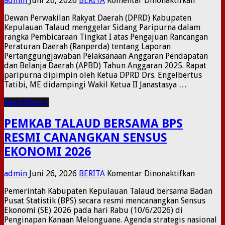
admin
Juni 26, 2026
BERITA
Komentar Dinonaktifkan
BUPATI
​Dewan Perwakilan Rakyat Daerah (DPRD) Kabupaten
WELLY
Kepulauan Talaud menggelar Sidang Paripurna dalam
TITAH
rangka Pembicaraan Tingkat I atas Pengajuan Rancangan
SAMPAI
Peraturan Daerah (Ranperda) tentang Laporan
RAMPER
Pertanggungjawaban Pelaksanaan Anggaran Pendapatan
PERTAN
dan Belanja Daerah (APBD) Tahun Anggaran 2025. Rapat
PELAKS
paripurna dipimpin oleh Ketua DPRD Drs. Engelbertus
APBD
Tatibi, ME didampingi Wakil Ketua II Janastasya …
TA
2025
Read More »
DALAM
RAPAT
PEMKAB TALAUD BERSAMA BPS
PARIPU
DPRD
RESMI CANANGKAN SENSUS
KEPULA
EKONOMI 2026
TALAUD
pada
admin
Juni 26, 2026
BERITA
Komentar Dinonaktifkan
PEMKAB
Pemerintah Kabupaten Kepulauan Talaud bersama Badan
TALAUD
Pusat Statistik (BPS) secara resmi mencanangkan Sensus
BERSAM
Ekonomi (SE) 2026 pada hari Rabu (10/6/2026) di
BPS
Penginapan Kanaan Melonguane. Agenda strategis nasional
RESMI