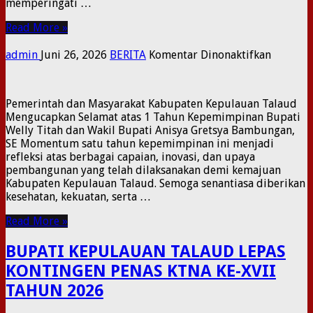
memperingati …
DANRE
131/SA
Read More »
pada
admin
Juni 26, 2026
BERITA
Komentar Dinonaktifkan
Pemerintah dan Masyarakat Kabupaten Kepulauan Talaud
Mengucapkan Selamat atas 1 Tahun Kepemimpinan Bupati
Welly Titah dan Wakil Bupati Anisya Gretsya Bambungan,
SE Momentum satu tahun kepemimpinan ini menjadi
refleksi atas berbagai capaian, inovasi, dan upaya
pembangunan yang telah dilaksanakan demi kemajuan
Kabupaten Kepulauan Talaud. Semoga senantiasa diberikan
kesehatan, kekuatan, serta …
Read More »
BUPATI KEPULAUAN TALAUD LEPAS
KONTINGEN PENAS KTNA KE-XVII
TAHUN 2026