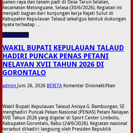
panen raya dan tanam padi di Desa Tarun Selatan,
BUPATI
Kecamatan Melonguane, Selasa (30/6/2026). Kegiatan ini
TALAU
menjadi bagian dari kunjungan kerja Kajati Sulut di
PANEN
Kabupaten Kepulauan Talaud sekaligus bentuk dukungan
RAYA
nyata terhadap …
SERTA
TANAM
Read More »
PADI
DI
WAKIL BUPATI KEPULAUAN TALAUD
DESA
TARUN
HADIRI PUNCAK PENAS PETANI
SELATA
NELAYAN XVII TAHUN 2026 DI
GORONTALO
pada
admin
Juni 26, 2026
BERITA
Komentar Dinonaktifkan
WAKIL
BUPATI
KEPULA
Wakil Bupati Kepulauan Talaud Anisya G. Bambungan, SE
TALAUD
menghadiri Puncak Pekan Nasional (PENAS) Petani Nelayan
HADIRI
XVII Tahun 2026 yang digelar di Sport Center Limboto,
PUNCA
Kabupaten Gorontalo, Rabu (24/6/2026). Kegiatan nasional
PENAS
tersebut dihadiri langsung oleh Presiden Republik
PETANI