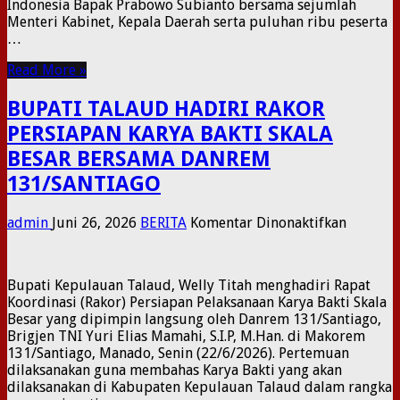
Indonesia Bapak Prabowo Subianto bersama sejumlah
NELAYA
Menteri Kabinet, Kepala Daerah serta puluhan ribu peserta
XVII
…
TAHUN
2026
Read More »
DI
GORONT
BUPATI TALAUD HADIRI RAKOR
PERSIAPAN KARYA BAKTI SKALA
BESAR BERSAMA DANREM
131/SANTIAGO
pada
admin
Juni 26, 2026
BERITA
Komentar Dinonaktifkan
BUPATI
TALAUD
HADIRI
Bupati Kepulauan Talaud, Welly Titah menghadiri Rapat
RAKOR
Koordinasi (Rakor) Persiapan Pelaksanaan Karya Bakti Skala
PERSIA
Besar yang dipimpin langsung oleh Danrem 131/Santiago,
KARYA
Brigjen TNI Yuri Elias Mamahi, S.I.P, M.Han. di Makorem
BAKTI
131/Santiago, Manado, Senin (22/6/2026). Pertemuan
SKALA
dilaksanakan guna membahas Karya Bakti yang akan
BESAR
dilaksanakan di Kabupaten Kepulauan Talaud dalam rangka
BERSAM