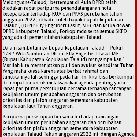
Melonguane-Talaud, bertempat di Aula DPRD telah
diadakan rapat paripurna penandatanganan nota
kesepakatan terhadap KUA dan PPAS perubahan tahun
anggaran 2022 , dihadiri oleh bapak bupati kepulauan
Talaud , (Dr.dr.Elly Engelbert Lasut, ME) dan ketua dewan
DPRD kabupaten Talaud , Forkopimda serta semua SKPD
yang ada di pemerintahan kabupaten Talaud ,
Dalam sambutannya bupati kepulauan Talaud ” Pukul
17:37 Wita Sambutan DR. dr. Elly Engelbert Lasut ME
(Bupati Kabupaten Kepulauan Talaud) menyampaikan “
Marilah kita memanjatkan puji dan syukur kehadirat Tuhan
Yang maha kuasa karena atas berkat rahmat dan
tuntutannya lah sehingga pada hari ini kita bisa berkumpul
di tempat ini untuk melaksanakan agenda penting yaitu
rapat paripurna persetujuan bersama terhadap rancangan
kebijakan umum perubahan anggaran dan perubahan
prioritas dan plafon anggaran sementara kabupaten
kepulauan laut Tahun anggaran.
Paripurna persetujuan bersama terhadap rancangan
kebijakan umum perubahan anggaran dan perubahan
prioritas dan plafon anggaran sementara kabupaten
kepulauan Talaud Tahun anggaran 2022 ini dengan Agenda