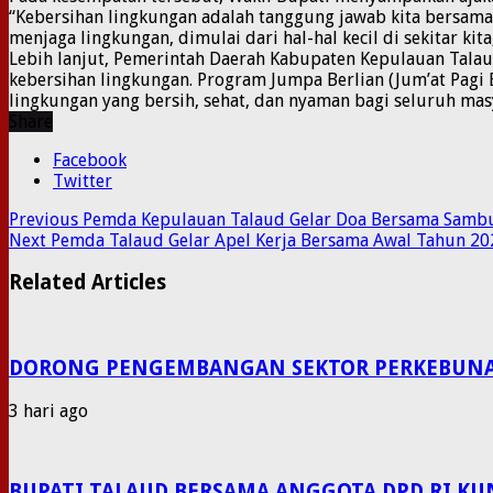
“Kebersihan lingkungan adalah tanggung jawab kita bersa
menjaga lingkungan, dimulai dari hal-hal kecil di sekitar kita
Lebih lanjut, Pemerintah Daerah Kabupaten Kepulauan Tal
kebersihan lingkungan. Program Jumpa Berlian (Jum’at Pagi
lingkungan yang bersih, sehat, dan nyaman bagi seluruh mas
Share
Facebook
Twitter
Previous
Pemda Kepulauan Talaud Gelar Doa Bersama Sambu
Next
Pemda Talaud Gelar Apel Kerja Bersama Awal Tahun 2026
Related Articles
DORONG PENGEMBANGAN SEKTOR PERKEBUNAN P
3 hari ago
BUPATI TALAUD BERSAMA ANGGOTA DPD RI KU