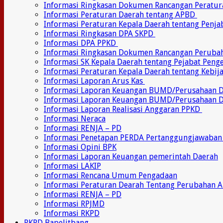
Informasi Ringkasan Dokumen Rancangan Peratu
Informasi Peraturan Daerah tentang APBD
Informasi Peraturan Kepala Daerah tentang Penj
Informasi Ringkasan DPA SKPD
Informasi DPA PPKD
Informasi Ringkasan Dokumen Rancangan Perub
Informasi SK Kepala Daerah tentang Pejabat Pen
Informasi Peraturan Kepala Daerah tentang Kebij
Informasi Laporan Arus Kas
Informasi Laporan Keuangan BUMD/Perusahaan
Informasi Laporan Keuangan BUMD/Perusahaan 
Informasi Laporan Realisasi Anggaran PPKD
Informasi Neraca
Informasi RENJA – PD
Informasi Penetapan PERDA Pertanggungjawaban
Informasi Opini BPK
Informasi Laporan Keuangan pemerintah Daerah
Informasi LAKIP
Informasi Rencana Umum Pengadaan
Informasi Peraturan Dearah Tentang Perubahan 
Informasi RENJA – PD
Informasi RPJMD
Informasi RKPD
RKPD Bapelitbang