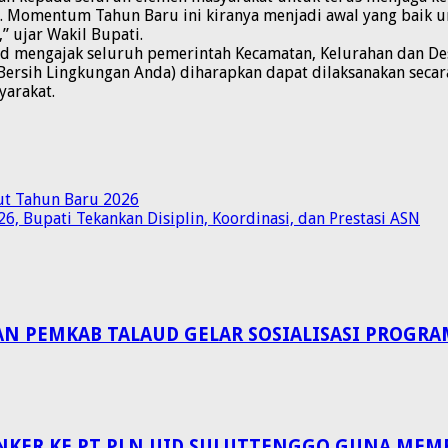
ma. Momentum Tahun Baru ini kiranya menjadi awal yang bai
,” ujar Wakil Bupati.
aud mengajak seluruh pemerintah Kecamatan, Kelurahan dan 
 Bersih Lingkungan Anda) diharapkan dapat dilaksanakan sec
yarakat.
t Tahun Baru 2026
, Bupati Tekankan Disiplin, Koordinasi, dan Prestasi ASN
EMKAB TALAUD GELAR SOSIALISASI PROGRAM 
NKER KE PT PLN UID SULUTTENGGO GUNA MEM