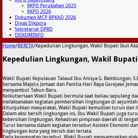
RKPD Perubahan 2025
RKPD 2026
Dokumen MCP BPKAD 2026
Dinas Dikpora
Sekretariat DPRD
DISKOMINFO
Home
/
BERITA
/
Kepedulian Lingkungan, Wakil Bupati Ikut Ak
Kepedulian Lingkungan, Wakil Bupati
Wakil Bupati Kepulauan Talaud Ibu Anisya G. Bambungan, S.
bersama Majelis Jemaat dan Panitia Hari Raya Gerejawi Jema
menyambut Tahun Baru.
Keikutsertaan Wakil Bupati bermula saat beliau sepulang dar
melaksanakan kegiatan pembersihan lingkungan di sejumlah t
ditunjukkan masyarakat, Wakil Bupati kemudian turun dan ik
Dalam aksi bersih lingkungan ini, Ibu Wakil Bupati juga t
kebersihan lingkungan. Kehadiran pimpinan daerah di teng
Turut bersama dalam kegiatan tersebut Asisten Ekonomi d
lingkungan kota yang bersih dan tertata.
Pada kesempatan tersebut, Wakil Bupati menyampaikan ajak