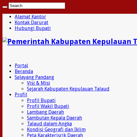
Alamat Kantor
Kontak Darurat
Hubungi Bupati
Portal
Beranda
Selayang Pandang
Visi & Misi
Sejarah Kabupaten Kepulauan Talaud
Profil
Profil Bupati
Profil Wakil Bupati
Lambang Daerah
Sambutan Kepala Daerah
Talaud dalam Angka
Kondisi Geografi dan Iklim
Peta Karakterisrik Daerah