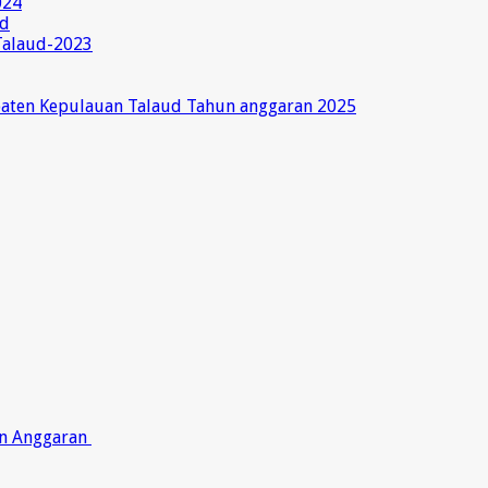
024
ud
Talaud-2023
paten Kepulauan Talaud Tahun anggaran 2025
on Anggaran