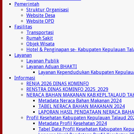
Pemerintah
Struktur Organisasi
Website Desa
Website OPD
Fasilitas
Transportasi
Rumah Sakit
Objek Wisata
Hotel & Penginapan se- Kabupaten Kepulauan Ta
Layanan
Layanan Publik
Layanan Aduan BHAKTI
Layanan Kependudukan Kabupaten Kepulau
Informasi
RENJA 2026 DINAS KOMINFO
RENSTRA DINAS KOMINFO 2025_2029
NERACA BAHAN MAKANAN KAB.KEPL.TALAUD TA
Metadata Neraca Bahan Makanan 2024
TABEL NERACA BAHAN MAKANAN 2024
LAPORAN HASIL PENDATAAN NERACA BAH
Profil Kesehatan Kabupaten Kepulauan Talaud 20
Metadata Profil Kesehatan 2024
Tabel Data Profil Kesehatan Kabupaten Kep