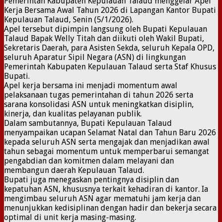
Pemerintah Kabupaten Kepulauan Talaud menggelar Apel
Kerja Bersama Awal Tahun 2026 di Lapangan Kantor Bupati
Kepulauan Talaud, Senin (5/1/2026).
Apel tersebut dipimpin langsung oleh Bupati Kepulauan
Talaud Bapak Welly Titah dan diikuti oleh Wakil Bupati,
Sekretaris Daerah, para Asisten Sekda, seluruh Kepala OPD,
seluruh Aparatur Sipil Negara (ASN) di lingkungan
Pemerintah Kabupaten Kepulauan Talaud serta Staf Khusus
Bupati.
Apel kerja bersama ini menjadi momentum awal
pelaksanaan tugas pemerintahan di tahun 2026 serta
sarana konsolidasi ASN untuk meningkatkan disiplin,
kinerja, dan kualitas pelayanan publik.
Dalam sambutannya, Bupati Kepulauan Talaud
menyampaikan ucapan Selamat Natal dan Tahun Baru 2026
kepada seluruh ASN serta mengajak dan menjadikan awal
tahun sebagai momentum untuk memperbarui semangat
pengabdian dan komitmen dalam melayani dan
membangun daerah Kepulauan Talaud.
Bupati juga menegaskan pentingnya disiplin dan
kepatuhan ASN, khususnya terkait kehadiran di kantor. Ia
mengimbau seluruh ASN agar mematuhi jam kerja dan
menunjukkan kedisiplinan dengan hadir dan bekerja secara
optimal di unit kerja masing-masing.