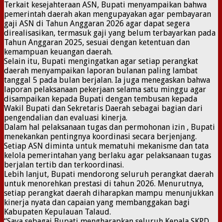
Terkait kesejahteraan ASN, Bupati menyampaikan bahwa
pemerintah daerah akan mengupayakan agar pembayaran
gaji ASN di Tahun Anggaran 2026 agar dapat segera
direalisasikan, termasuk gaji yang belum terbayarkan pada
Tahun Anggaran 2025, sesuai dengan ketentuan dan
kemampuan keuangan daerah.
Selain itu, Bupati mengingatkan agar setiap perangkat
daerah menyampaikan laporan bulanan paling lambat
tanggal 5 pada bulan berjalan. Ia juga menegaskan bahwa
laporan pelaksanaan pekerjaan selama satu minggu agar
disampaikan kepada Bupati dengan tembusan kepada
Wakil Bupati dan Sekretaris Daerah sebagai bagian dari
pengendalian dan evaluasi kinerja.
Dalam hal pelaksanaan tugas dan permohonan izin , Bupati
menekankan pentingnya koordinasi secara berjenjang.
Setiap ASN diminta untuk mematuhi mekanisme dan tata
kelola pemerintahan yang berlaku agar pelaksanaan tugas
berjalan tertib dan terkoordinasi.
Lebih lanjut, Bupati mendorong seluruh perangkat daerah
untuk menorehkan prestasi di tahun 2026. Menurutnya,
setiap perangkat daerah diharapkan mampu menunjukkan
kinerja nyata dan capaian yang membanggakan bagi
Kabupaten Kepulauan Talaud.
“Saya sebagai Bupati mengharapkan seluruh Kepala SKPD