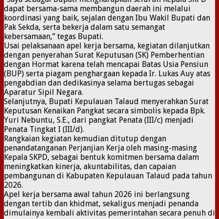
dapat bersama-sama membangun daerah ini melalui
koordinasi yang baik, sejalan dengan Ibu Wakil Bupati dan
Pak Sekda, serta bekerja dalam satu semangat
kebersamaan,” tegas Bupati.
Usai pelaksanaan apel kerja bersama, kegiatan dilanjutkan
dengan penyerahan Surat Keputusan (SK) Pemberhentian
dengan Hormat karena telah mencapai Batas Usia Pensiun
(BUP) serta piagam penghargaan kepada Ir. Lukas Auy atas
pengabdian dan dedikasinya selama bertugas sebagai
Aparatur Sipil Negara.
Selanjutnya, Bupati Kepulauan Talaud menyerahkan Surat
Keputusan Kenaikan Pangkat secara simbolis kepada Bpk.
Yuri Nebuntu, S.E., dari pangkat Penata (III/c) menjadi
Penata Tingkat I (III/d).
Rangkaian kegiatan kemudian ditutup dengan
penandatanganan Perjanjian Kerja oleh masing-masing
Kepala SKPD, sebagai bentuk komitmen bersama dalam
meningkatkan kinerja, akuntabilitas, dan capaian
pembangunan di Kabupaten Kepulauan Talaud pada tahun
2026.
Apel kerja bersama awal tahun 2026 ini berlangsung
dengan tertib dan khidmat, sekaligus menjadi penanda
dimulainya kembali aktivitas pemerintahan secara penuh di