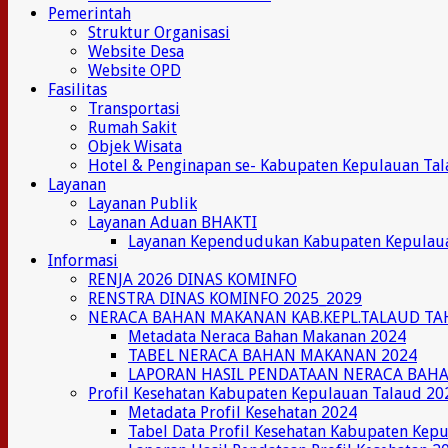
Pemerintah
Struktur Organisasi
Website Desa
Website OPD
Fasilitas
Transportasi
Rumah Sakit
Objek Wisata
Hotel & Penginapan se- Kabupaten Kepulauan Ta
Layanan
Layanan Publik
Layanan Aduan BHAKTI
Layanan Kependudukan Kabupaten Kepulau
Informasi
RENJA 2026 DINAS KOMINFO
RENSTRA DINAS KOMINFO 2025_2029
NERACA BAHAN MAKANAN KAB.KEPL.TALAUD TA
Metadata Neraca Bahan Makanan 2024
TABEL NERACA BAHAN MAKANAN 2024
LAPORAN HASIL PENDATAAN NERACA BAH
Profil Kesehatan Kabupaten Kepulauan Talaud 20
Metadata Profil Kesehatan 2024
Tabel Data Profil Kesehatan Kabupaten Kep