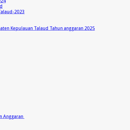
024
ud
Talaud-2023
paten Kepulauan Talaud Tahun anggaran 2025
on Anggaran