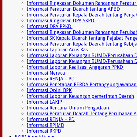
Informasi Ringkasan Dokumen Rancangan Peratu
Informasi Peraturan Daerah tentang APBD
Informasi Peraturan Kepala Daerah tentang Penj
Informasi Ringkasan DPA SKPD
Informasi DPA PPKD
Informasi Ringkasan Dokumen Rancangan Perub
Informasi SK Kepala Daerah tentang Pejabat Pen
Informasi Peraturan Kepala Daerah tentang Kebij
Informasi Laporan Arus Kas
Informasi Laporan Keuangan BUMD/Perusahaan
Informasi Laporan Keuangan BUMD/Perusahaan 
Informasi Laporan Realisasi Anggaran PPKD
Informasi Neraca
Informasi RENJA – PD
Informasi Penetapan PERDA Pertanggungjawaban
Informasi Opini BPK
Informasi Laporan Keuangan pemerintah Daerah
Informasi LAKIP
Informasi Rencana Umum Pengadaan
Informasi Peraturan Dearah Tentang Perubahan 
Informasi RENJA – PD
Informasi RPJMD
Informasi RKPD
RKPD Bapelitbang