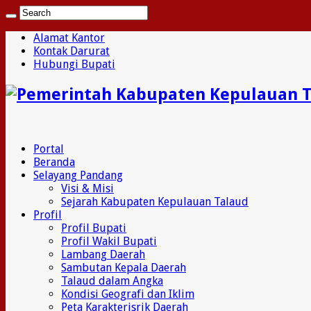
Alamat Kantor
Kontak Darurat
Hubungi Bupati
Portal
Beranda
Selayang Pandang
Visi & Misi
Sejarah Kabupaten Kepulauan Talaud
Profil
Profil Bupati
Profil Wakil Bupati
Lambang Daerah
Sambutan Kepala Daerah
Talaud dalam Angka
Kondisi Geografi dan Iklim
Peta Karakterisrik Daerah